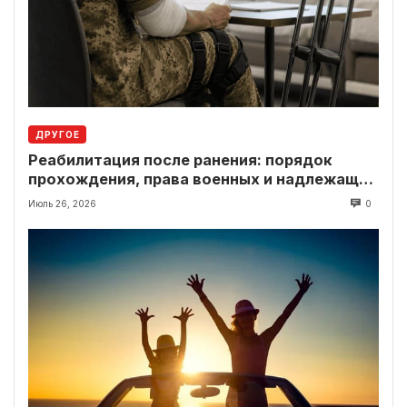
ДРУГОЕ
Реабилитация после ранения: порядок
прохождения, права военных и надлежащие
выплаты
Июль 26, 2026
0