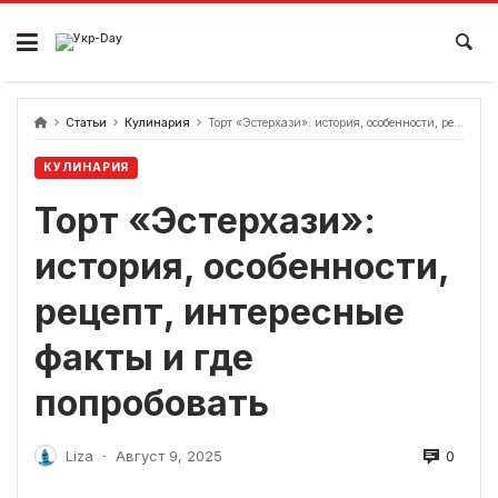
перейти
к
содержанию
Статьи
Кулинария
Торт «Эстерхази»: история, особенности, рецепт, интересные факты и где попробовать
КУЛИНАРИЯ
Торт «Эстерхази»:
история, особенности,
рецепт, интересные
факты и где
попробовать
0
Liza
Август 9, 2025
-