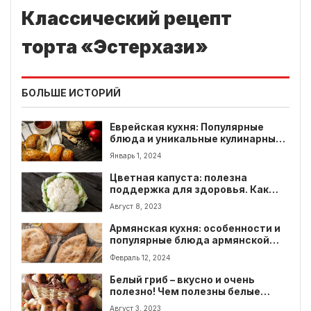
Классический рецепт
торта «Эстерхази»
БОЛЬШЕ ИСТОРИЙ
Еврейская кухня: Популярные
блюда и уникальные кулинарные
традиции
Январь 1, 2024
Цветная капуста: полезна
поддержка для здоровья. Как
выбрать цветную капусту?
Август 8, 2023
Армянская кухня: особенности и
популярные блюда армянской
кухни
Февраль 12, 2024
Белый гриб – вкусно и очень
полезно! Чем полезны белые
грибы и противопоказания?
Август 3, 2023