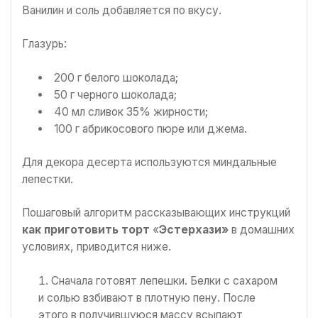
Ванилин и соль добавляется по вкусу.
Глазурь:
200 г белого шоколада;
50 г черного шоколада;
40 мл сливок 35% жирности;
100 г абрикосового пюре или джема.
Для декора десерта используются миндальные
лепестки.
Пошаговый алгоритм рассказывающих инструкций
как приготовить торт
«
Эстерхази»
в домашних
условиях, приводится ниже.
Сначала готовят лепешки. Белки с сахаром
и солью взбивают в плотную пену. После
этого в получившуюся массу всыпают