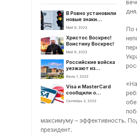
веч
дня
В Ровно установили
новые знаки
"зеленая стрелка"
Май 9, 2023
По 
неп
Христос Воскрес!
Воистину Воскрес!
пер
Май 9, 2023
Укр
Российские войска
рос
уезжают из
Запорожской АЭС.
Июль 1, 2023
Что это означает?
«На
Visa и MasterCard
реб
сообщили о
повышении
обе
Сентябрь 2, 2023
комиссий: о каких
поб
операциях идет
речь?
максимуму – эффективность. Под
президент.