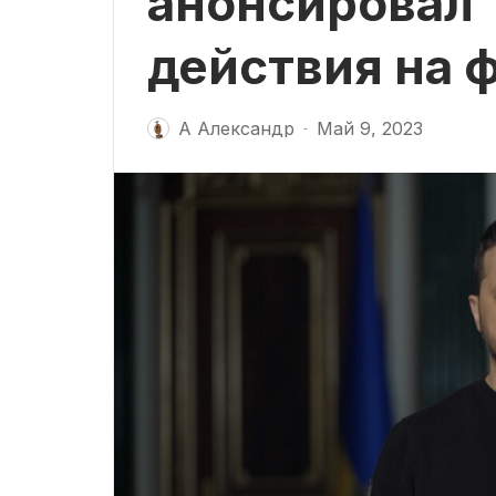
анонсировал
действия на 
А Александр
Май 9, 2023
-