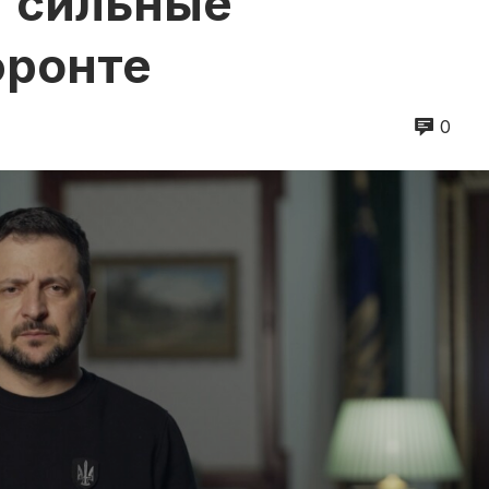
 "сильные"
фронте
0