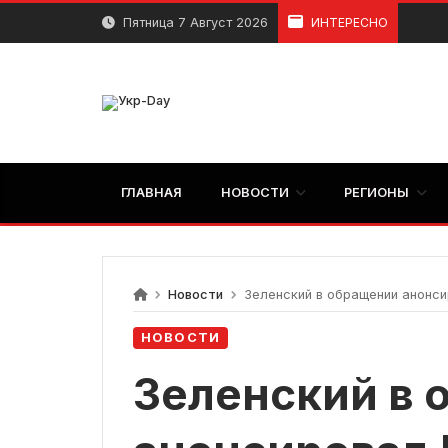
перейти
Пятница 7 Август 2026
ИНТЕРЕСНО
к
содержанию
ГЛАВНАЯ
НОВОСТИ
РЕГИОНЫ
Новости
Зеленский в обращении анонси
НОВОСТИ
Зеленский в 