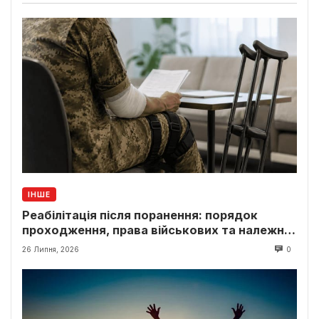
ІНШЕ
Реабілітація після поранення: порядок
проходження, права військових та належні
виплати
26 Липня, 2026
0