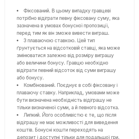
Фіксований. В цьому випадку гравцеві
потрібно відіграти певну фіксовану суму, яка
зазначена в умовах бонусної пропозиції,
перед тим як він зможе вивести виграш.
З плаваючою ставкою. Цей тип
ґрунтується на відсотковій ставці, яка може
змінюватися залежно від розміру виграшу
або величини бонусу. Гравцю необхідно
відіграти певний відсоток від суми виграшу
або бонусу.
Комбінований. Поєднує в собі фіксовану і
плаваючу ставку. Наприклад, умовами може
бути визначена необхідність відіграшу не
тільки визначеної суми, а й певного відсотка.
Липкий. Його особливістю є те, що після
відіграшу не має можливості для виведення
коштів. Бонусні кошти переходять на
депозит і доступні тільки для подальшої гри.