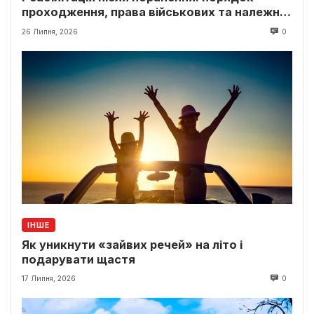
проходження, права військових та належні
виплати
26 Липня, 2026
0
ІНШЕ
Як уникнути «зайвих речей» на літо і
подарувати щастя
17 Липня, 2026
0