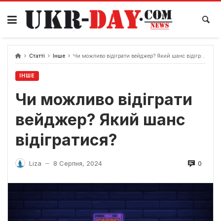
Перейти
до
вмісту
Статті
Інше
Чи можливо відіграти вейджер? Який шанс відігратися?
ІНШЕ
Чи можливо відіграти
вейджер? Який шанс
відігратися?
0
Liza
8 Серпня, 2024
—