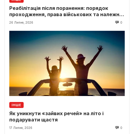
Реабілітація після поранення: порядок
проходження, права військових та належні
виплати
26 Липня, 2026
0
ІНШЕ
Як уникнути «зайвих речей» на літо і
подарувати щастя
17 Липня, 2026
0