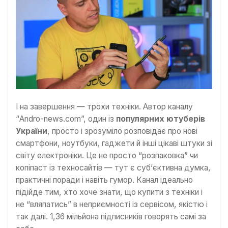
І на завершення — трохи техніки. Автор каналу
“Andro-news.com”, один із
популярних ютуберів
України
, просто і зрозуміло розповідає про нові
смартфони, ноутбуки, гаджети й інші цікаві штуки зі
світу електроніки. Це не просто “розпаковка” чи
копіпаст із техносайтів — тут є суб’єктивна думка,
практичні поради і навіть гумор. Канал ідеально
підійде тим, хто хоче знати, що купити з техніки і
не “вляпатись” в неприємності із сервісом, якістю і
так далі. 1,36 мільйона підписників говорять самі за