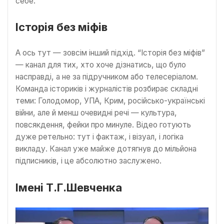
себе.
Історія без міфів
А ось тут — зовсім інший підхід. “Історія без міфів”
— канал для тих, хто хоче дізнатись, що було
насправді, а не за підручником або телесеріалом.
Команда істориків і журналістів розбирає складні
теми: Голодомор, УПА, Крим, російсько-українські
війни, але й менш очевидні речі — культура,
повсякдення, фейки про минуле. Відео готують
дуже ретельно: тут і фактаж, і візуал, і логіка
викладу. Канал уже майже дотягнув до мільйона
підписників, і це абсолютно заслужено.
Імені Т.Г.Шевченка