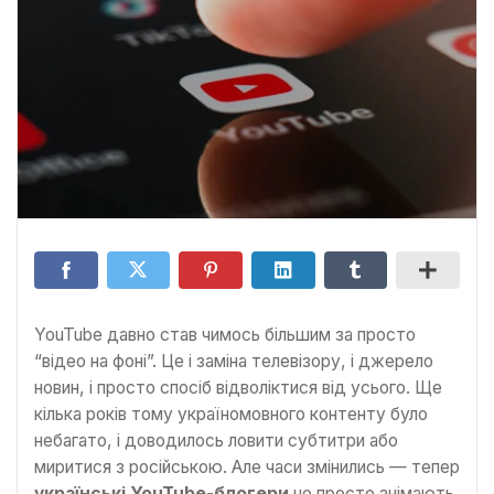
YouTube давно став чимось більшим за просто
“відео на фоні”. Це і заміна телевізору, і джерело
новин, і просто спосіб відволіктися від усього. Ще
кілька років тому україномовного контенту було
небагато, і доводилось ловити субтитри або
миритися з російською. Але часи змінились — тепер
українські YouTube-блогери
не просто знімають