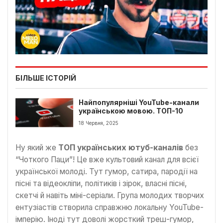
БІЛЬШЕ ІСТОРІЙ
Найпопулярніші YouTube-канали
українською мовою. ТОП-10
18 Червня, 2025
Ну який же
ТОП українських ютуб-каналів
без
“Чоткого Паци”! Це вже культовий канал для всієї
української молоді. Тут гумор, сатира, пародії на
пісні та відеокліпи, політиків і зірок, власні пісні,
скетчі й навіть міні-серіали. Група молодих творчих
ентузіастів створила справжню локальну YouTube-
імперію. Іноді тут доволі жорсткий треш-гумор,