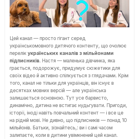
Цей канал — просто гігант серед
українськомовного дитячого контенту, що очолює
перелік
українських каналів з мільйонами
підписників
. Настя — маленька дівчинка, яка
грається, подорожує, придумує сюжетики для
своїх відео й активно спілкується з глядачами. Крім
того, канал не тільки для українців, він існує в
десятках мовних версій — але українська
залишається основною. Тут усе барвисто,
динамічно, дитина не встигає нудьгувати. Пригоди,
історії, іноді навіть повчальний контент — і все це
на рідній мові. Не дивно, що підписників — понад 10
мільйонів. Батьки, зізнайтесь,: ви і самі часом
залипаєте, коли в дитини увімкнений цей канал.