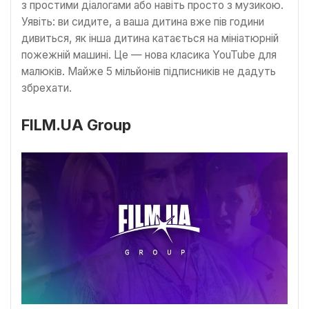
з простими діалогами або навіть просто з музикою.
Уявіть: ви сидите, а ваша дитина вже пів години
дивиться, як інша дитина катається на мініатюрній
пожежній машині. Це — нова класика YouTube для
малюків. Майже 5 мільйонів підписників не дадуть
збрехати.
FILM.UA Group