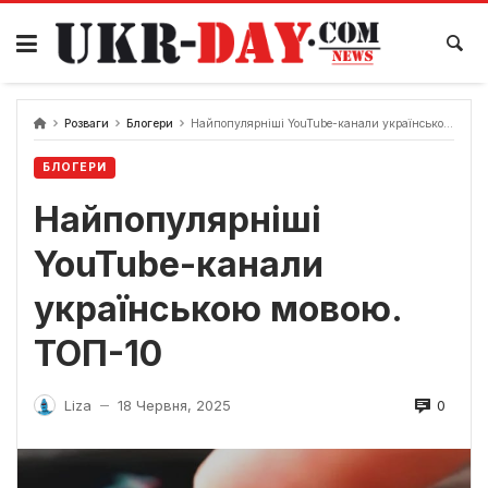
Перейти
до
вмісту
Розваги
Блогери
Найпопулярніші YouTube-канали українською мовою. ТОП-10
БЛОГЕРИ
Найпопулярніші
YouTube-канали
українською мовою.
ТОП-10
0
Liza
18 Червня, 2025
—