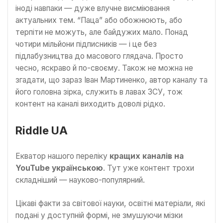
іноді навпаки — дуже влучне висміювання
актуальних тем. “Паца” або обожнюють, або
терпіти не можуть, але байдужих мало. Понад
чотири мільйони підписників — і це без
підлабузництва до масового глядача. Просто
чесно, яскраво й по-своєму. Також не можна не
згадати, що зараз Іван Мартиненко, автор каналу та
його головна зірка, служить в лавах ЗСУ, тож
контент на каналі виходить доволі рідко.
Riddle UA
Екватор нашого переліку
кращих каналів на
YouTube українською
. Тут уже контент трохи
складніший — науково-популярний.
Цікаві факти за світової науки, освітні матеріали, які
подані у доступній формі, не змушуючи мізки