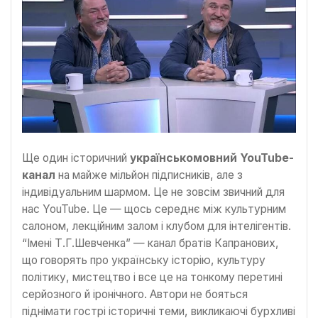
Ще один історичний
українськомовний YouTube-
канал
на майже мільйон підписників, але з
індивідуальним шармом. Це не зовсім звичний для
нас YouTube. Це — щось середнє між культурним
салоном, лекційним залом і клубом для інтелігентів.
“Імені Т.Г.Шевченка” — канал братів Капранових,
що говорять про українську історію, культуру
політику, мистецтво і все це на тонкому перетині
серйозного й іронічного. Автори не бояться
піднімати гострі історичні теми, викликаючі бурхливі