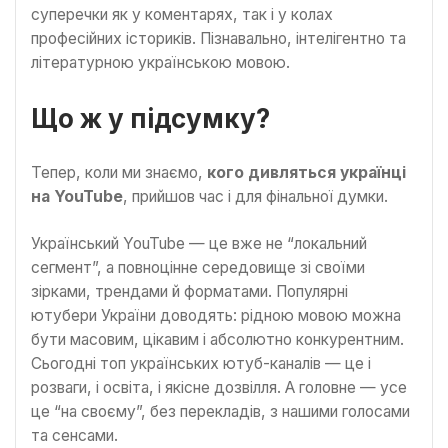
суперечки як у коментарях, так і у колах
професійних істориків. Пізнавально, інтелігентно та
літературною українською мовою.
Що ж у підсумку?
Тепер, коли ми знаємо,
кого дивляться українці
на YouTube
, прийшов час і для фінальної думки.
Український YouTube — це вже не “локальний
сегмент”, а повноцінне середовище зі своїми
зірками, трендами й форматами. Популярні
ютубери України доводять: рідною мовою можна
бути масовим, цікавим і абсолютно конкурентним.
Сьогодні топ українських ютуб-каналів — це і
розваги, і освіта, і якісне дозвілля. А головне — усе
це “на своєму”, без перекладів, з нашими голосами
та сенсами.