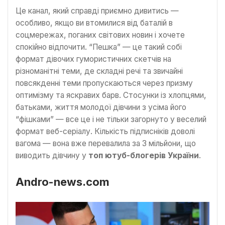
Це канал, який справді приємно дивитись —
особливо, якщо ви втомилися від баталій в
соцмережах, поганих світових новин і хочете
спокійно відпочити. “Пешка” — це такий собі
формат дівочих гумористичних скетчів на
різноманітні теми, де складні речі та звичайні
повсякденні теми пропускаються через призму
оптимізму та яскравих барв. Стосунки із хлопцями,
батьками, життя молодої дівчини з усіма його
“фішками” — все це і не тільки загорнуто у веселий
формат веб-серіалу. Кількість підписніків доволі
вагома — вона вже перевалила за 3 мільйони, що
виводить дівчину у
топ ютуб-блогерів України
.
Andro-news.com