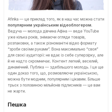
Afinka — це приклад того, як в наш час можна стати
популярним українським відеоблогером
.
Ведуча — молода дівчина Афіна — веде YouTube
уже кілька років, знімаючи огляди товарів,
розпаковки, а також різноманітні відео формату
“зроби своїми руками”. Вона максимально “своя”
для своєї аудиторії: не вдає із себе суперзірку, але
й не надто скромничає. Контент легкий, веселий,
динамічний. Публіка — здебільшого молодь. І це ще
один доказ того, що, розмовляючи українською,
можна бути модним, популярним і цікавим. Більше
трьох з половиною мільйонів підписників — це вам
не жарти.
Пешка