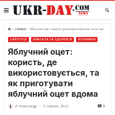
Перейти
до
вмісту
Lifestyle
Яблучний оцет: користь, де використовується, та як приготувати яблучний оцет вдома
LIFESTYLE
КРАСОТА ТА ЗДОРОВ'Я
КУЛІНАРІЯ
Яблучний оцет:
користь, де
використовується, та
як приготувати
яблучний оцет вдома
0
А Олександр
5 Серпня, 2023
—