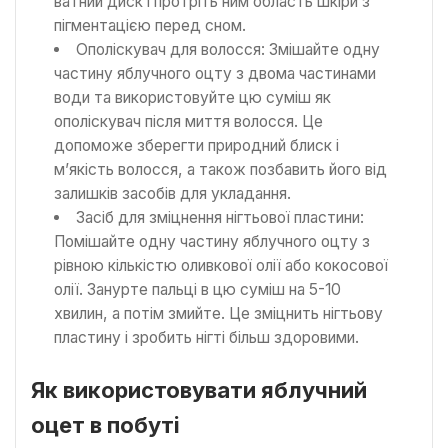
ватний диск і протріть ним область шкіри з
пігментацією перед сном.
Ополіскувач для волосся: Змішайте одну
частину яблучного оцту з двома частинами
води та використовуйте цю суміш як
ополіскувач після миття волосся. Це
допоможе зберегти природний блиск і
м’якість волосся, а також позбавить його від
залишків засобів для укладання.
Засіб для зміцнення нігтьової пластини:
Помішайте одну частину яблучного оцту з
рівною кількістю оливкової олії або кокосової
олії. Занурте пальці в цю суміш на 5-10
хвилин, а потім змийте. Це зміцнить нігтьову
пластину і зробить нігті більш здоровими.
Як використовувати яблучний
оцет в побуті