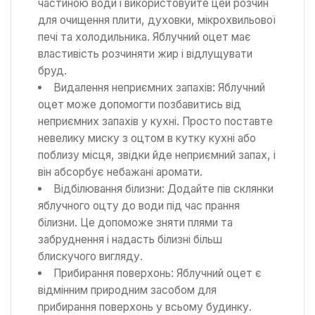
частиною води і використовуйте цей розчин
для очищення плити, духовки, мікрохвильової
печі та холодильника. Яблучний оцет має
властивість розчиняти жир і відлущувати
бруд.
Видалення неприємних запахів: Яблучний
оцет може допомогти позбавитись від
неприємних запахів у кухні. Просто поставте
невелику миску з оцтом в кутку кухні або
поблизу місця, звідки йде неприємний запах, і
він абсорбує небажані аромати.
Відбілювання білизни: Додайте пів склянки
яблучного оцту до води під час прання
білизни. Це допоможе зняти плями та
забруднення і надасть білизні більш
блискучого вигляду.
Прибирання поверхонь: Яблучний оцет є
відмінним природним засобом для
прибирання поверхонь у всьому будинку.