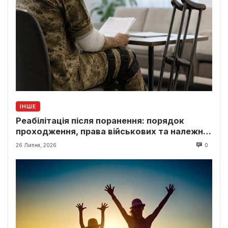
ІНШЕ
Реабілітація після поранення: порядок
проходження, права військових та належні
виплати
26 Липня, 2026
0