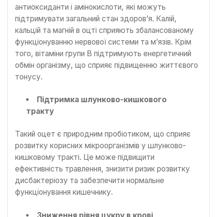
антиоксиданти і амінокислоти, які можуть
підтримувати загальний стан здоров’я. Калій,
кальцій та магній в оцті сприяють збалансованому
функціонуванню нервової системи та м’язів. Крім
того, вітаміни групи В підтримують енергетичний
обмін організму, що сприяє підвищенню життєвого
тонусу.
Підтримка шлунково-кишкового
тракту
Такий оцет є природним пробіотиком, що сприяє
розвитку корисних мікроорганізмів у шлунково-
кишковому тракті. Це може підвищити
ефективність травлення, знизити ризик розвитку
дисбактеріозу та забезпечити нормальне
функціонування кишечнику.
Зниження рівня цукру в крові