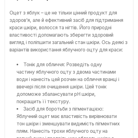
Оцет з яблук – це не тільки цінний продукт для
здоров’я, але й ефективний засіб для підтримання
краси шкіри, волосся та нігтів. Його природні
властивості допомагають зберегти здоровий
вигляд і поліпшити загальний стан шкіри. Ось деякі з
варіантів використання яблучного оцту для краси:
Тонік для обличчя: Розведіть одну
частину яблучного оцту з двома частинами
води і нанесіть цей розчин на обличчя вранці і
ввечері після очищення шкіри. Цей тонік
допоможе збалансувати рН шкіри,
покращить її текстуру.
Засіб для боротьби з пігментацією:
Яблучний оцет має властивість вирівнювати
тон шкіри і зменшувати видимість пігментних
плям. Нанесіть трохи яблучного оцту на