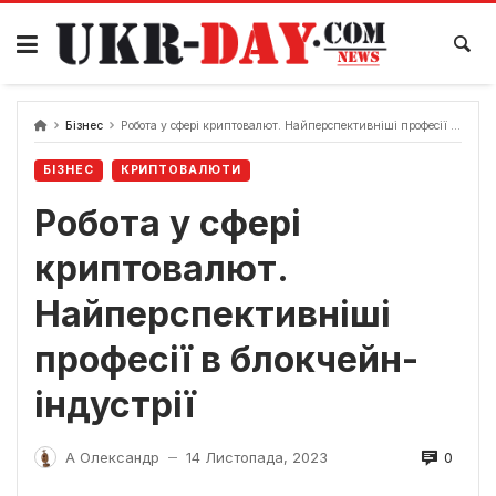
Перейти
до
вмісту
Бізнес
Робота у сфері криптовалют. Найперспективніші професії в блокчейн-індустрії
БІЗНЕС
КРИПТОВАЛЮТИ
Робота у сфері
криптовалют.
Найперспективніші
професії в блокчейн-
індустрії
0
А Олександр
14 Листопада, 2023
—