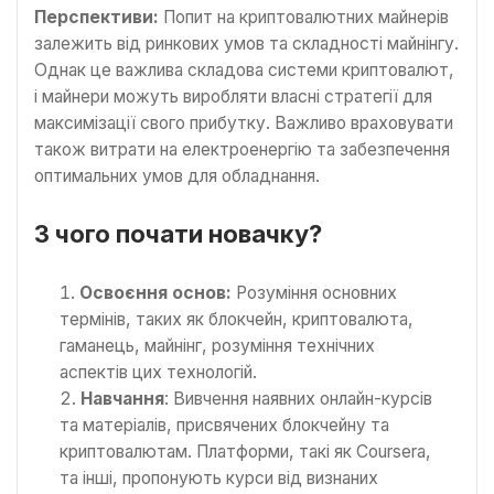
Перспективи:
Попит на криптовалютних майнерів
залежить від ринкових умов та складності майнінгу.
Однак це важлива складова системи криптовалют,
і майнери можуть виробляти власні стратегії для
максимізації свого прибутку. Важливо враховувати
також витрати на електроенергію та забезпечення
оптимальних умов для обладнання.
З чого почати новачку?
Освоєння основ:
Розуміння основних
термінів, таких як блокчейн, криптовалюта,
гаманець, майнінг, розуміння технічних
аспектів цих технологій.
Навчання
: Вивчення наявних онлайн-курсів
та матеріалів, присвячених блокчейну та
криптовалютам. Платформи, такі як Coursera,
та інші, пропонують курси від визнаних