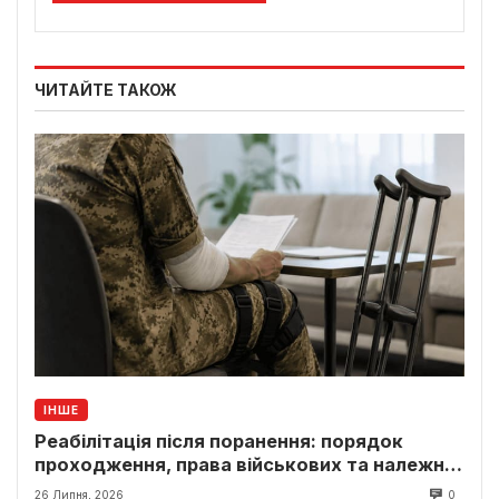
ЧИТАЙТЕ ТАКОЖ
ІНШЕ
Реабілітація після поранення: порядок
проходження, права військових та належні
виплати
26 Липня, 2026
0