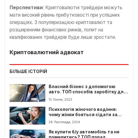
Перспективи
: Криптовалютні трейдери можуть
мати високий рівень прибутковості при успішних
операціях. З популяризацією криптовалют та
розширенням фінансових ринків, попит на
кваліфікованих трейдерів буде лише зростати.
Криптовалютний адвокат
БІЛЬШЕ ІСТОРІЙ
Власний бізнес з допомогою
авто. ТОП способів заробітку для
власників автомобіля
13 Липня, 2023
Психологія жіночого водіння:
чому жінки бояться сідати за
кермо?
28 Листопада, 2024
Як купити б/у автомобіль та не
помилитись? ТОП порад