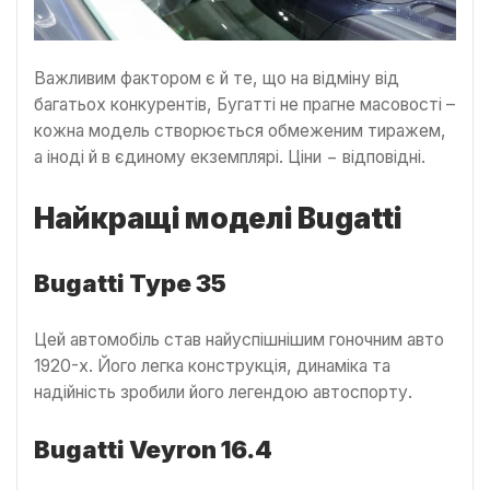
Важливим фактором є й те, що на відміну від
багатьох конкурентів, Бугатті не прагне масовості –
кожна модель створюється обмеженим тиражем,
а іноді й в єдиному екземплярі. Ціни − відповідні.
Найкращі моделі Bugatti
Bugatti Type 35
Цей автомобіль став найуспішнішим гоночним авто
1920-х. Його легка конструкція, динаміка та
надійність зробили його легендою автоспорту.
Bugatti Veyron 16.4