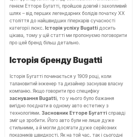
генієм Етторе Бугатті, пройшов довгий і захопливий
шлях – від перших легендарних болідів початку XX
століття до найшвидших гіперкарів сучасності
категорії люкс.
Історія успіху Bugatti
досить
цікава, тому у цій статті ми пропонуємо поговорити
про цей бренд більш детально.
Історія бренду Bugatti
Історія Бугатті починається у 1909 році, коли
талановитий інженер та дизайнер заснував власну
компанію. Якщо говорити про специфіку
заснування Bugatti
, то у нього було бажання
вигідно поєднати в одному авто естетику з
технологіями.
Засновник Етторе Бугатті
справді
зміг це зробити. Його авто були не лише дуже
стильними, а й могли досягати дуже серйозних
показників швидкості. Як на той час, так і сьогодні