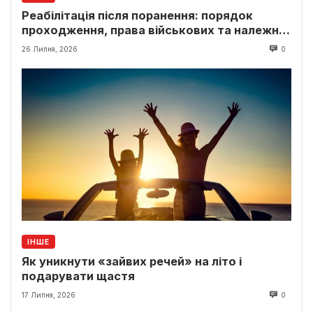
Реабілітація після поранення: порядок
проходження, права військових та належні
виплати
26 Липня, 2026
0
ІНШЕ
Як уникнути «зайвих речей» на літо і
подарувати щастя
17 Липня, 2026
0