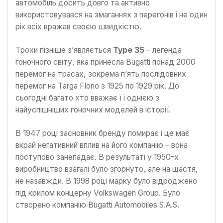
автомобіль досить довго та активно
використовувався на змаганнях з перегонів і не один
рік всіх вражав своєю швидкістю.
Трохи пізніше з’являється
Type 35
– легенда
гоночного світу, яка принесла Bugatti понад 2000
перемог на трасах, зокрема п’ять послідовних
перемог на Targa Florio з 1925 по 1929 рік. До
сьогодні багато хто вважає її однією з
найуспішніших гоночних моделей в історії.
В 1947 році засновник бренду помирає і це має
вкрай негативний вплив на його компанію – вона
поступово занепадає. В результаті у 1950-х
виробництво взагалі було згорнуто, але на щастя,
не назавжди. В 1998 році марку було відроджено
під крилом концерну Volkswagen Group. Було
створено компанію Bugatti Automobiles S.A.S.