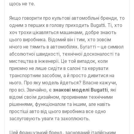
щось не те.
Якщо говорити про культові автомобільні бренди, то
одним з перших в голову приходить Bugatti. Ті, хто
хоч трохи цікавляться машинами, добре знають
цього виробника. Відомий він і тим, хто зовсім
нічого не тямить в автомобілях. Бугатті – це символ
абсолютної швидкості, технічної досконалості та
мистецтва в інженерії. Це той випадок, коли
приємно не лише сидіти в салоні та керувати
транспортним засобом, а й просто дивитися на
нього. Про яку модель йдеться? Власне кажучи,
про всі. Звичайно, є
знакові моделі Bugatti
, які
відомі своїм дизайном, проривними технічними
рішеннями, функціоналом та іншим, але навіть
простіші авто від цього виробника все одно
заслуговують уваги та захоплюють.
Цей французький бренд, заснований італійським