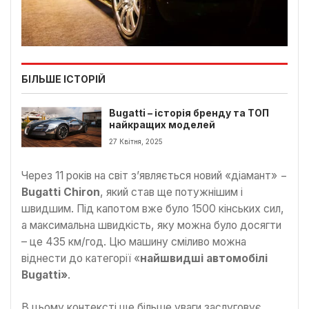
БІЛЬШЕ ІСТОРІЙ
Bugatti – історія бренду та ТОП
найкращих моделей
27 Квітня, 2025
Через 11 років на світ з’являється новий «діамант» −
Bugatti Chiron
, який став ще потужнішим і
швидшим. Під капотом вже було 1500 кінських сил,
а максимальна швидкість, яку можна було досягти
– це 435 км/год. Цю машину сміливо можна
віднести до категорії «
найшвидші автомобілі
Bugatti»
.
В цьому контексті ще більше уваги заслуговує