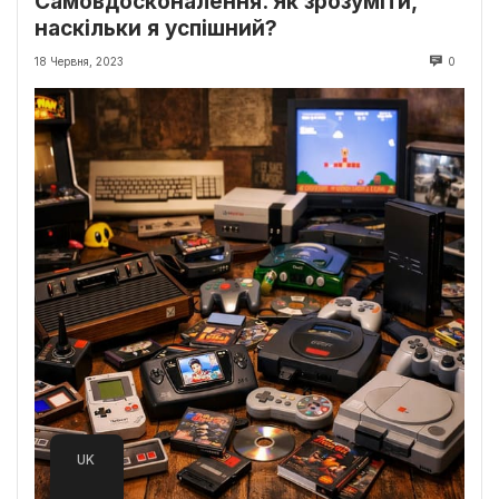
Самовдосконалення. Як зрозуміти,
наскільки я успішний?
18 Червня, 2023
0
UK