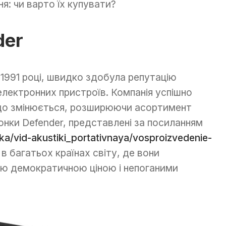
я: чи варто їх купувати?
der
 1991 році, швидко здобула репутацію
електронних пристроїв. Компанія успішно
 що змінюється, розширюючи асортимент
лонки Defender, представлені за посиланням
ka/vid-akustiki_portativnaya/vosproizvedenie-
 в багатьох країнах світу, де вони
єю демократичною ціною і непоганими