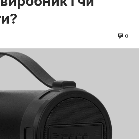
 виробник і чи
ти?
0