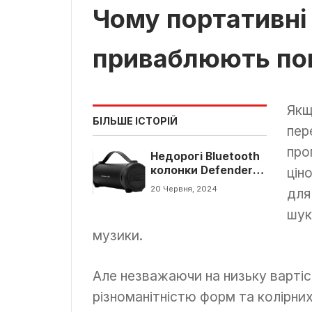
Чому портативні
приваблюють по
Якщ
БІЛЬШЕ ІСТОРІЙ
пер
про
Недорогі Bluetooth
колонки Defender:
цін
хто виробник і чи
20 Червня, 2024
для
варто купувати?
шук
музики.
Але незважаючи на низьку вартіс
різноманітністю форм та колірних