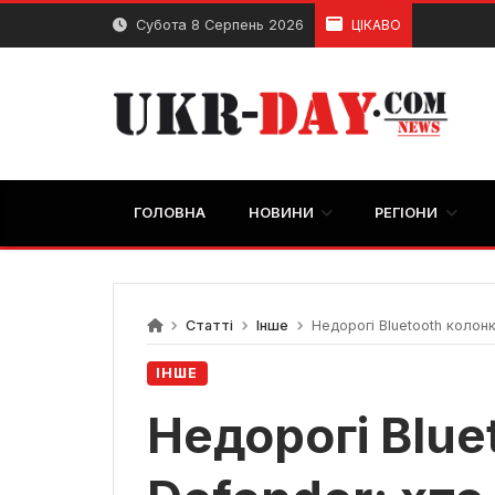
Перейти
Субота 8 Серпень 2026
ЦІКАВО
до
вмісту
ГОЛОВНА
НОВИНИ
РЕГІОНИ
Статті
Інше
Недорогі Bluetooth колонк
ІНШЕ
Недорогі Blue