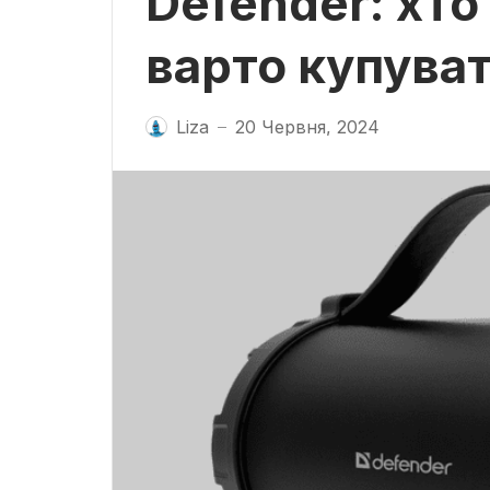
Defender: хто
варто купува
Liza
20 Червня, 2024
—