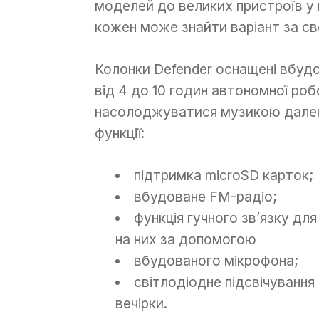
моделей до великих пристроїв у
кожен може знайти варіант за св
Колонки Defender оснащені вбу
від 4 до 10 годин автономної ро
насолоджуватися музикою далеко
функції:
підтримка microSD карток;
вбудоване FM-радіо;
функція гучного зв’язку для
на них за допомогою
вбудованого мікрофона;
світлодіодне підсвічуванн
вечірки.