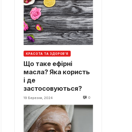
КРАСОТА ТА ЗДОРОВ'Я
Що таке ефірні
масла? Яка користь
і де
застосовуються?
0
19 Березня, 2024