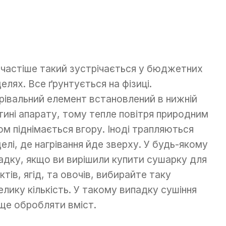
частіше такий зустрічається у бюджетних
елях. Все ґрунтується на фізиці.
рівальний елемент встановлений в нижній
тині апарату, тому тепле повітря природним
ом піднімається вгору. Іноді трапляються
елі, де нагрівання йде зверху. У будь-якому
адку, якщо ви вирішили купити сушарку для
ктів, ягід, та овочів, вибирайте таку
елику кількість. У такому випадку сушіння
ще обробляти вміст.