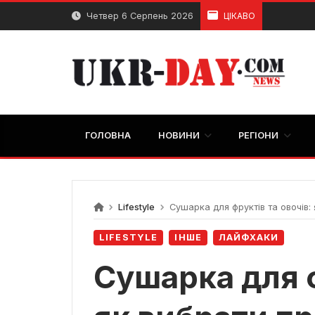
Перейти
Четвер 6 Серпень 2026
ЦІКАВО
до
вмісту
ГОЛОВНА
НОВИНИ
РЕГІОНИ
Lifestyle
Сушарка для фруктів та овочів:
LIFESTYLE
ІНШЕ
ЛАЙФХАКИ
Сушарка для ф