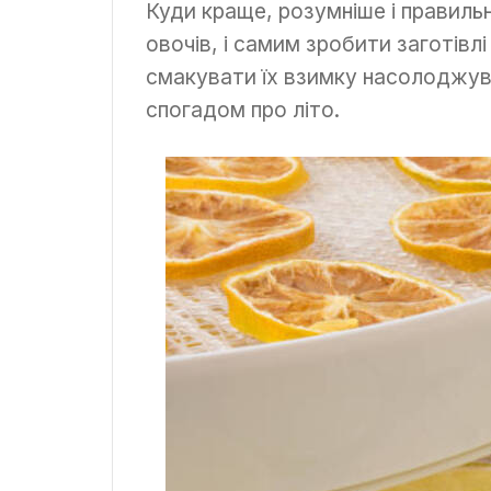
Куди краще, розумніше і правиль
овочів, і самим зробити заготівл
смакувати їх взимку насолоджува
спогадом про літо.