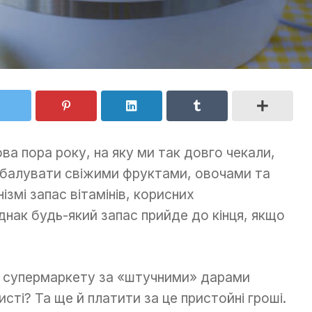
ова пора року, на яку ми так довго чекали,
обалувати свіжими фруктами, овочами та
ізмі запас вітамінів, корисних
Однак будь-який запас прийде до кінця, якщо
до супермаркету за «штучними» дарами
исті? Та ще й платити за це пристойні гроші.