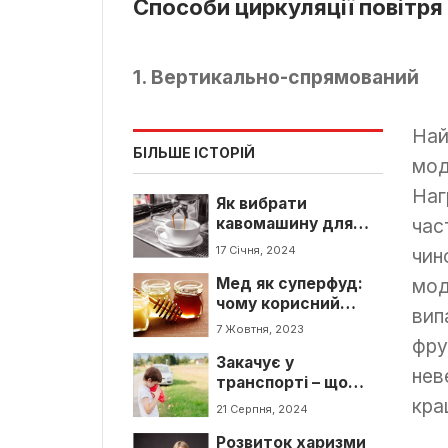
Способи циркуляції повітря
1. Вертикально-спрямований
Най
БІЛЬШЕ ІСТОРІЙ
мод
Наг
Як вибрати
кавомашину для
час
дому? ТОП кращих
17 Січня, 2024
чин
моделей
Мед як суперфуд:
мод
чому корисний
вип
мед, які існують
7 Жовтня, 2023
сорти меду та яка
фру
Закачує у
ціна на мед у 2023
нев
транспорті – що
році
робити? Поради та
кра
21 Серпня, 2024
методи від
Розвиток харизми
закачування