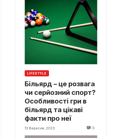
LIFESTYLE
Більярд – це розвага
чи серйозний спорт?
Особливості гри в
більярд та цікаві
факти про неї
0
13 Вересня, 2023