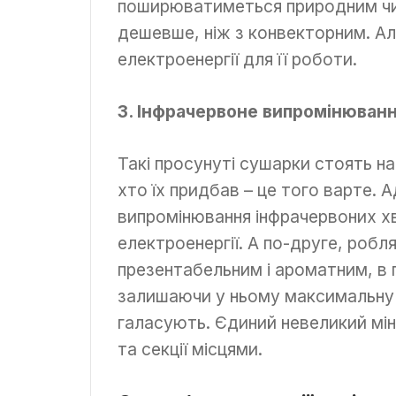
поширюватиметься природним чи
дешевше, ніж з конвекторним. Ал
електроенергії для її роботи.
3. Інфрачервоне випромінюван
Такі просунуті сушарки стоять на
хто їх придбав – це того варте.
випромінювання інфрачервоних х
електроенергії. А по-друге, робл
презентабельним і ароматним, в 
залишаючи у ньому максимальну к
галасують. Єдиний невеликий міну
та секції місцями.