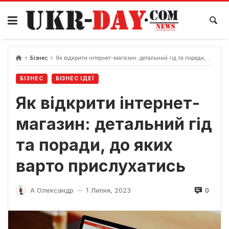
Перейти
до
вмісту
Бізнес
Як відкрити інтернет-магазин: детальний гід та поради, до яких варто прислухатись
БІЗНЕС
БІЗНЕС ІДЕЇ
Як відкрити інтернет-
магазин: детальний гід
та поради, до яких
варто прислухатись
0
А Олександр
1 Липня, 2023
—