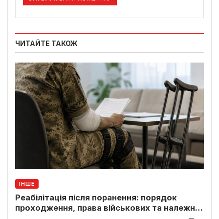
ЧИТАЙТЕ ТАКОЖ
ІНШЕ
Реабілітація після поранення: порядок
проходження, права військових та належні
виплати