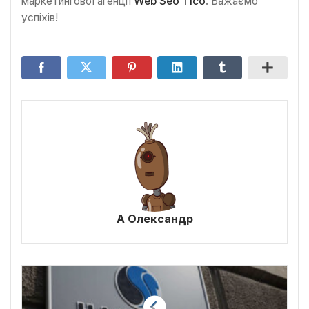
маркетингової агенції
Web Seo Tico
. Бажаємо
успіхів!
А Олександр