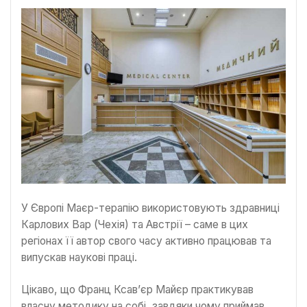
У Європі Маєр-терапію використовують здравниці
Карлових Вар (Чехія) та Австрії – саме в цих
регіонах її автор свого часу активно працював та
випускав наукові праці.
Цікаво, що Франц Ксав’єр Майєр практикував
власну методику на собі, завдяки чому приймав