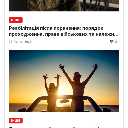
ІНШЕ
Реабілітація після поранення: порядок
проходження, права військових та належні
виплати
26 Липня, 2026
0
ІНШЕ