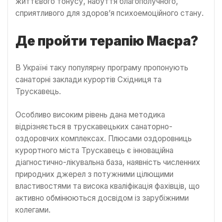
життєвого тонусу, набуття благополучного,
сприятливого для здоров’я психоемоційного стану.
Де пройти терапію Маєра?
В Україні таку популярну програму пропонують
санаторні заклади курортів Східниця та
Трускавець.
Особливо високим рівень дана методика
відрізняється в трускавецьких санаторно-
оздоровчих комплексах. Плюсами оздоровниць
курортного міста Трускавець є інноваційна
діагностично-лікувальна база, наявність численних
природних джерел з потужними цілющими
властивостями та висока кваліфікація фахівців, що
активно обмінюються досвідом із зарубіжними
колегами.