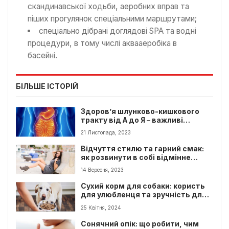
скандинавської ходьби, аеробних вправ та
піших прогулянок спеціальними маршрутами;
спеціально дібрані доглядові SPA та водні
процедури, в тому числі аквааеробіка в
басейні.
БІЛЬШЕ ІСТОРІЙ
Здоров’я шлунково-кишкового
тракту від А до Я – важливі
поради
21 Листопада, 2023
Відчуття стилю та гарний смак:
як розвинути в собі відмінне
відчуття стилю й смаку? Ключові
14 Вересня, 2023
кроки
Сухий корм для собаки: користь
для улюбленця та зручність для
господаря
25 Квітня, 2024
Сонячний опік: що робити, чим