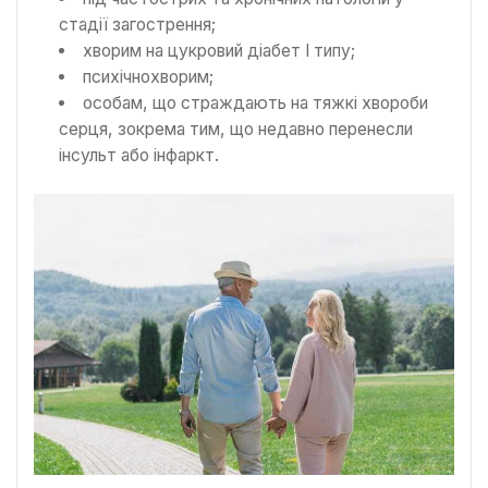
стадії загострення;
хворим на цукровий діабет І типу;
психічнохворим;
особам, що страждають на тяжкі хвороби
серця, зокрема тим, що недавно перенесли
інсульт або інфаркт.