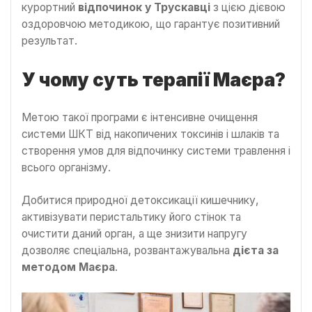
курортний
відпочинок у Трускавці
з цією дієвою
оздоровчою методикою, що гарантує позитивний
результат.
У чому суть терапії Маєра?
Метою такої програми є інтенсивне очищення
системи ШКТ від накопичених токсинів і шлаків та
створення умов для відпочинку системи травлення і
всього організму.
Добитися природної детоксикації кишечнику,
активізувати перистальтику його стінок та
очистити даний орган, а ще знизити напругу
дозволяє спеціальна, розвантажувальна
дієта за
методом Маєра
.