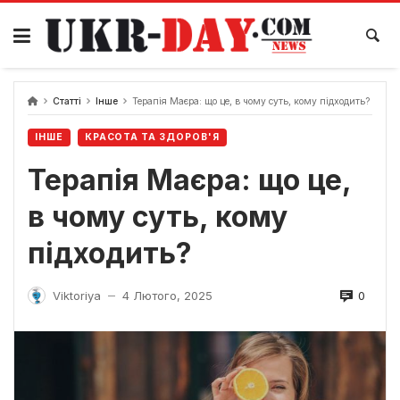
Перейти
до
вмісту
Статті
Інше
Терапія Маєра: що це, в чому суть, кому підходить?
ІНШЕ
КРАСОТА ТА ЗДОРОВ'Я
Терапія Маєра: що це,
в чому суть, кому
підходить?
0
Viktoriya
4 Лютого, 2025
—