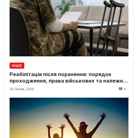
ІНШЕ
Реабілітація після поранення: порядок
проходження, права військових та належні
виплати
26 Липня, 2026
0