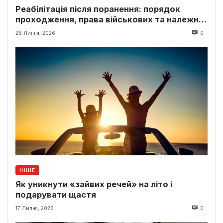
Реабілітація після поранення: порядок
проходження, права військових та належні
виплати
26 Липня, 2026
0
ІНШЕ
Як уникнути «зайвих речей» на літо і
подарувати щастя
17 Липня, 2026
0