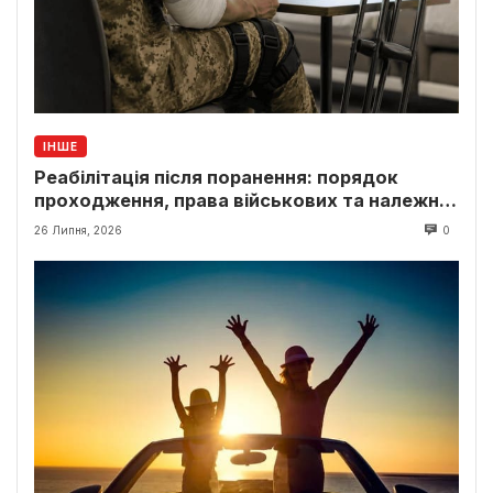
ІНШЕ
Реабілітація після поранення: порядок
проходження, права військових та належні
виплати
26 Липня, 2026
0