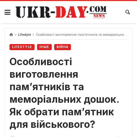
Перейти
до
вмісту
Lifestyle
Особливості виготовлення пам’ятників та меморіальних дошок. Як обрати пам’ятник для військового?
LIFESTYLE
ІНШЕ
ВІЙНА
Особливості
виготовлення
пам’ятників та
меморіальних дошок.
Як обрати пам’ятник
для військового?