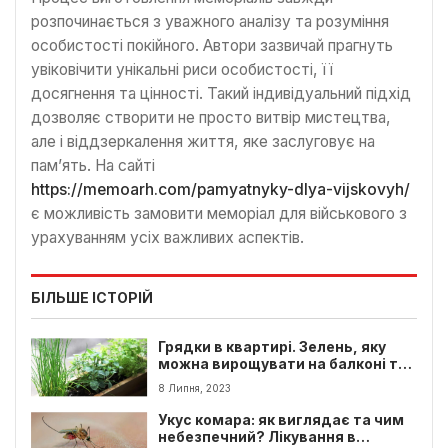
розпочинається з уважного аналізу та розуміння
особистості покійного. Автори зазвичай прагнуть
увіковічити унікальні риси особистості, її
досягнення та цінності. Такий індивідуальний підхід
дозволяє створити не просто витвір мистецтва,
але і віддзеркалення життя, яке заслуговує на
пам’ять. На сайті
https://memoarh.com/pamyatnyky-dlya-vijskovyh/
є можливість замовити меморіал для військового з
урахуванням усіх важливих аспектів.
БІЛЬШЕ ІСТОРІЙ
Грядки в квартирі. Зелень, яку
можна вирощувати на балконі та
підвіконні
8 Липня, 2023
Укус комара: як виглядає та чим
небезпечний? Лікування в