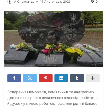
0
А Олександр
14 Листопада, 2023
—
Створення меморіалів, пам’ятників та надгробних
дошок є не просто величезною відповідальністю, а
й дуже чутливою роботою, оскільки рідні й близькі,