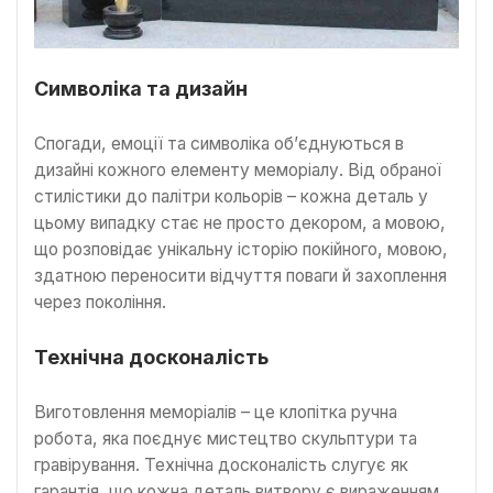
Символіка та дизайн
Спогади, емоції та символіка об’єднуються в
дизайні кожного елементу меморіалу. Від обраної
стилістики до палітри кольорів – кожна деталь у
цьому випадку стає не просто декором, а мовою,
що розповідає унікальну історію покійного, мовою,
здатною переносити відчуття поваги й захоплення
через покоління.
Технічна досконалість
Виготовлення меморіалів – це клопітка ручна
робота, яка поєднує мистецтво скульптури та
гравірування. Технічна досконалість слугує як
гарантія, що кожна деталь витвору є вираженням