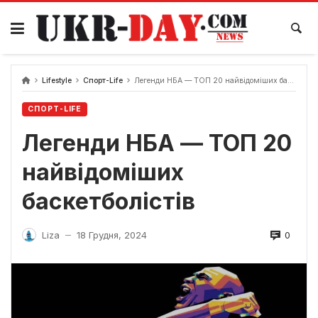
Перейти
до
вмісту
Lifestyle
Спорт-Life
Легенди НБА — ТОП 20 найвідоміших баскетболістів
СПОРТ-LIFE
Легенди НБА — ТОП 20
найвідоміших
баскетболістів
0
Liza
18 Грудня, 2024
—