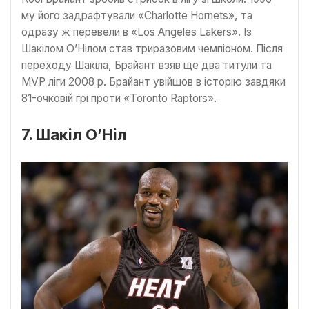
му його задрафтували «Charlotte Hornets», та
одразу ж перевели в «Los Angeles Lakers». Із
Шакілом О’Нілом став триразовим чемпіоном. Після
переходу Шакіла, Брайант взяв ще два титули та
MVP ліги 2008 р. Брайант увійшов в історію завдяки
81-очковій грі проти «Toronto Raptors».
7. Шакіл О’Ніл