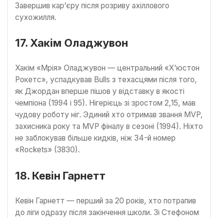
Завершив кар’єру після розриву ахіллового
сухожилля.
17. Хакім Оладжувон
Хакім «Мрія» Оладжувон — центральний «Х’юстон
Рокетс», успадкував Bulls з техасцями після того,
як Джордан вперше пішов у відставку в якості
чемпіона (1994 і 95). Нігерієць зі зростом 2,15, мав
чудову роботу ніг. Эдиний хто отримав звання MVP,
захисника року та MVP фіналу в сезоні (1994). Ніхто
не заблокував більше кидків, ніж 34-й номер
«Rockets» (3830).
18. Кевін Гарнетт
Кевін Гарнетт — перший за 20 років, хто потрапив
до ліги одразу після закінчення школи. Зі Стефоном