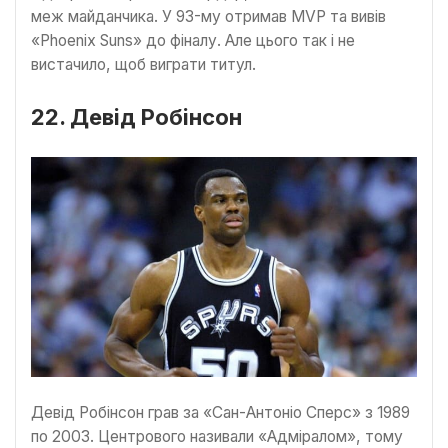
меж майданчика. У 93-му отримав MVP та вивів
«Phoenix Suns» до фіналу. Але цього так і не
вистачило, щоб виграти титул.
22. Девід Робінсон
Девід Робінсон грав за «Сан-Антоніо Сперс» з 1989
по 2003. Центрового називали «Адміралом», тому