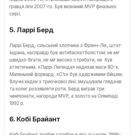
гравця ліги 2007-го. Був визнаний MVP фінальної
серії.
5. Ларрі Берд
Ларрі Берд, сільський хлопчина з Френч-Лік, штат
Індіана, насправді був антибаскетболістом: не міг
швидко бігати, не міг високо стрибати, не був
атлетичним. «Ларрі Легенда» надихав маси 80-х.
Маленький форвард «C’s» був одержимим бійцем.
Влучні кидки з триочкової лінії змушували глядачів
та колег роззявляти роти. Берд виграв три
чемпіонати, нагороди MVP, а золото на Олімпіаді
1992 р.
6. Кобі Брайант
Кобі Брайант зробив стрибок в лігу зі школи. 1996-