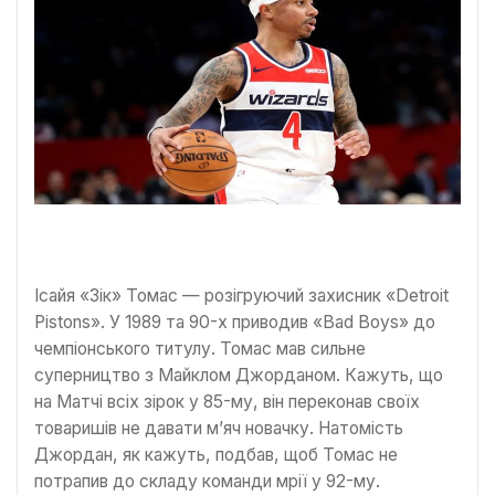
Ісайя «Зік» Томас — розігруючий захисник «Detroit
Pistons». У 1989 та 90-х приводив «Bad Boys» до
чемпіонського титулу. Томас мав сильне
суперництво з Майклом Джорданом. Кажуть, що
на Матчі всіх зірок у 85-му, він переконав своїх
товаришів не давати м’яч новачку. Натомість
Джордан, як кажуть, подбав, щоб Томас не
потрапив до складу команди мрії у 92-му.