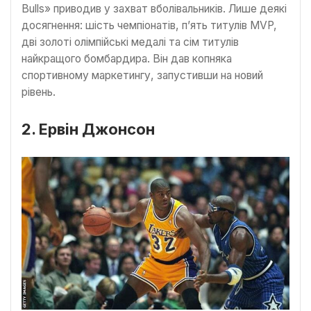
Bulls» приводив у захват вболівальників. Лише деякі
досягнення: шість чемпіонатів, п’ять титулів MVP,
дві золоті олімпійські медалі та сім титулів
найкращого бомбардира. Він дав копняка
спортивному маркетингу, запустивши на новий
рівень.
2. Ервін Джонсон