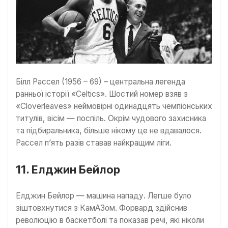
Білл Рассел (1956 – 69) – центральна легенда
ранньої історії «Celtics». Шостий номер взяв з
«Cloverleaves» неймовірні одинадцять чемпіонських
титулів, вісім — поспіль. Окрім чудового захисника
та підбиральника, більше нікому це не вдавалося.
Рассел п’ять разів ставав найкращим ліги.
11. Елджин Бейлор
Елджин Бейлор — машина нападу. Легше було
зіштовхнутися з КамАЗом. Форвард здійснив
революцію в баскетболі та показав речі, які ніколи