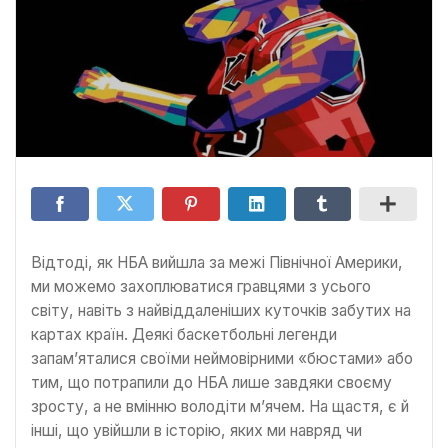
Відтоді, як НБА вийшла за межі Північної Америки,
ми можемо захоплюватися гравцями з усього
світу, навіть з найвіддаленіших куточків забутих на
картах країн. Деякі баскетбольні легенди
запам’яталися своїми неймовірними «бюстами» або
тим, що потрапили до НБА лише завдяки своєму
зросту, а не вмінню володіти м’ячем. На щастя, є й
інші, що увійшли в історію, яких ми навряд чи