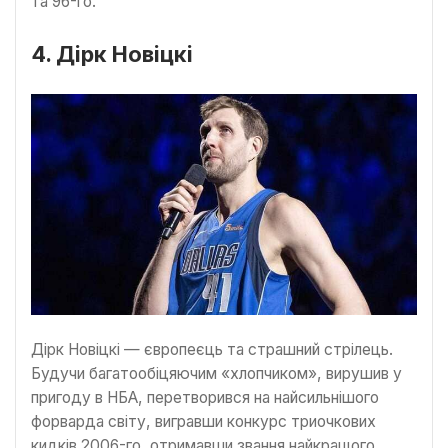
та 96-го.
4. Дірк Новіцкі
Дірк Новіцкі — європеєць та страшний стрілець.
Будучи багатообіцяючим «хлопчиком», вирушив у
пригоду в НБА, перетворився на найсильнішого
форварда світу, вигравши конкурс триочкових
кидків 2006-го, отримавши звання найкращого