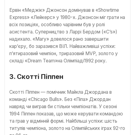
Ервін «Меджік» Джонсон домінував в «Showtime
Express» «Лейкерс» у 1980-х. Джонсон міг грати на
всіх позиціях, особливо чарівним був у ролі
асистента. Суперництво з Ларрі Бердом («C’s»)
надихало. «Магу» довелося рано завершити
кар’єру, бо заразився ВІЛ. Найважливіші успіхи:
п’ятиразовий чемпіон, триразовий MVP, золото у
складі «Dream Team»на Олімпіаді1992 року.
3. Скотті Піппен
Скотті Піппен — помічник Майкла Джордана в
команді «Chicago Bulls». Без «Піпа» Джордан
навряд чи виграв би стільки чемпіонатів. У сезоні
1994 Піппен показав, що може керувати командою
та грав у відмінній формі. Найбільші успіхи: шість
титулів чемпіона, золото на Олімпійських іграх 92-го