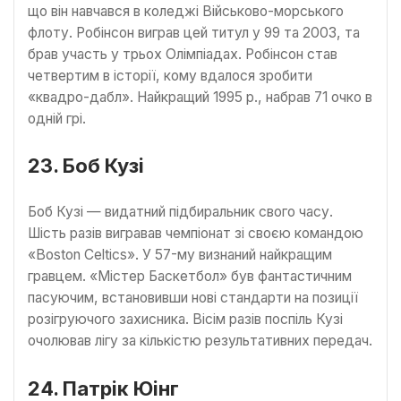
що він навчався в коледжі Військово-морського
флоту. Робінсон виграв цей титул у 99 та 2003, та
брав участь у трьох Олімпіадах. Робінсон став
четвертим в історії, кому вдалося зробити
«квадро-дабл». Найкращий 1995 р., набрав 71 очко в
одній грі.
23. Боб Кузі
Боб Кузі — видатний підбиральник свого часу.
Шість разів вигравав чемпіонат зі своєю командою
«Boston Celtics». У 57-му визнаний найкращим
гравцем. «Містер Баскетбол» був фантастичним
пасуючим, встановивши нові стандарти на позиції
розігруючого захисника. Вісім разів поспіль Кузі
очолював лігу за кількістю результативних передач.
24. Патрік Юінг