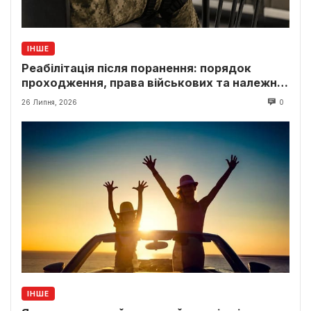
ІНШЕ
Реабілітація після поранення: порядок
проходження, права військових та належні
виплати
26 Липня, 2026
0
ІНШЕ