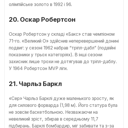
олімпійське золото в 1992 і 96.
20. Оскар Робертсон
Оскар Робертсон у складі «Бакс» став чемпіоном
71-го. «Великий О» здійснив неперевершений донині
подвиг: у сезоні 1962 набрав “тріпл-дабл” (подвійні
показники у трьох категоріях). В інші сезони
захисник лише трохи не дотягував до тріпл-даблу.
У 1964 Робертсон MVP ліги.
21. Чарльз Баркл
«Сер» Чарльз Барклі дуже маленького зросту, як
для силового форварда (1,98 м). Його статура була
не зовсім баскетбольною. Незважаючи на
невеликий зріст, збирав в середньому 11,7
підбирань. Барклі бомбардир, міг забивати та з-за