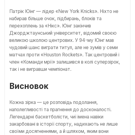
Патрік Юінг — лідер «New York Knicks». Ніхто не
набирав більше очок, підбирань, блоків та
перехоплень за «Нікс». Юінг закінчив
Джорджтаунський університет, відомий своєю
великою школою центрових. У 94-му Юінг мав
чудовий шанс виграти титул, але не зумів у семи
матчах проти «Houston Rockets». Так центровий і
член «Команди мрії» залишився в колі суперзірок,
так і не вигравши чемпіонат.
Висновок
Кожна зірка — це розповідь подолання,
наполегливості та прагнення до досконалості.
Легендарні баскетболісти, чиї імена навіки
закарбовані в історії спорту, надихають не лише
своїми досягненнями, а й шляхом, яким вони