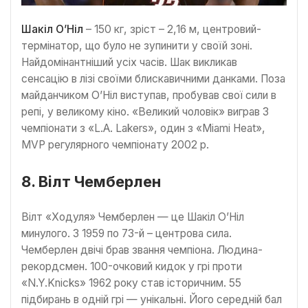
Шакіл О’Ніл
– 150 кг, зріст – 2,16 м, центровий-
термінатор, що було не зупинити у своїй зоні.
Найдомінантніший усіх часів. Шак викликав
сенсацію в лізі своїми блискавичними данками. Поза
майданчиком О’Ніл виступав, пробував свої сили в
репі, у великому кіно. «Великий чоловік» виграв 3
чемпіонати з «L.A. Lakers», один з «Miami Heat»,
MVP регулярного чемпіонату 2002 р.
8. Вілт Чемберлен
Вілт «Ходуля» Чемберлен — це Шакіл О’Ніл
минулого. З 1959 по 73-й – центрова сила.
Чемберлен двічі брав звання чемпіона. Людина-
рекордсмен. 100-очковий кидок у грі проти
«N.Y.Knicks» 1962 року став історичним. 55
підбирань в одній грі — унікальні. Його середній бал