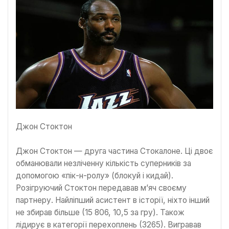
Джон Стоктон
Джон Стоктон — друга частина Стокалоне. Ці двоє
обманювали незліченну кількість суперників за
допомогою «пік-н-ролу» (блокуй і кидай).
Розігруючий Стоктон передавав м’яч своєму
партнеру. Найліпший асистент в історії, ніхто інший
не збирав більше (15 806, 10,5 за гру). Також
лідирує в категорії перехоплень (3265). Вигравав