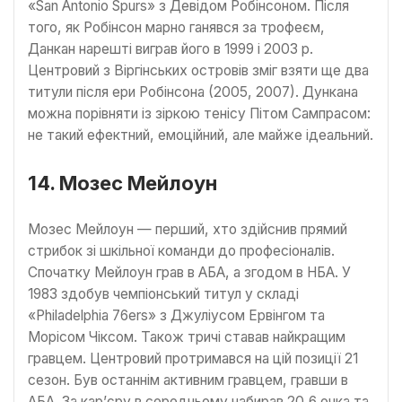
«San Antonio Spurs» з Девідом Робінсоном. Після
того, як Робінсон марно ганявся за трофеєм,
Данкан нарешті виграв його в 1999 і 2003 р.
Центровий з Віргінських островів зміг взяти ще два
титули після ери Робінсона (2005, 2007). Дункана
можна порівняти із зіркою тенісу Пітом Сампрасом:
не такий ефектний, емоційний, але майже ідеальний.
14. Мозес Мейлоун
Мозес Мейлоун — перший, хто здійснив прямий
стрибок зі шкільної команди до професіоналів.
Спочатку Мейлоун грав в АБА, а згодом в НБА. У
1983 здобув чемпіонський титул у складі
«Philadelphia 76ers» з Джуліусом Ервінгом та
Морісом Чіксом. Також тричі ставав найкращим
гравцем. Центровий протримався на цій позиції 21
сезон. Був останнім активним гравцем, гравши в
АБА. За кар’єру в середньому набирав 20,6 очка та