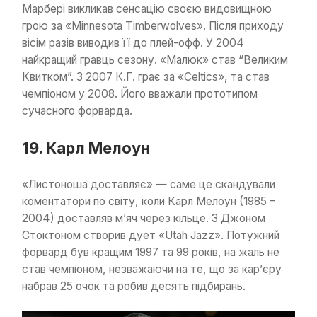
Марбері викликав сенсацію своєю видовищною
грою за «Minnesota Timberwolves». Після приходу
вісім разів виводив її до плей-офф. У 2004
найкращий гравць сезону. «Малюк» став “Великим
Квитком”. З 2007 К.Г. грає за «Celtics», та став
чемпіоном у 2008. Його вважали прототипом
сучасного форварда.
19. Карл Мелоун
«Листоноша доставляє» — саме це скандували
коментатори по світу, коли Карл Мелоун (1985 –
2004) доставляв м’яч через кільце. З Джоном
Стоктоном створив дует «Utah Jazz». Потужний
форвард був кращим 1997 та 99 років, на жаль не
став чемпіоном, незважаючи на те, що за кар’єру
набрав 25 очок та робив десять підбирань.