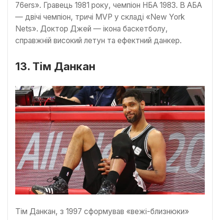
76ers». Гравець 1981 року, чемпіон НБА 1983. В АБА
— двічі чемпіон, тричі MVP у складі «New York
Nets». Доктор Джей — ікона баскетболу,
справжній високий летун та ефектний данкер.
13. Тім Данкан
Тім Данкан, з 1997 сформував «вежі-близнюки»