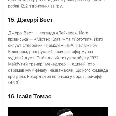
робив 12,2 підбирання за гру.
15. Джеррі Вест
Джеррі Вест — легенда «Лейкерс». Його
прізвиська — «Містер Клатч» та «Логотип». Його
силует створений на емблемі НБА. З Елджіном
Бейлором, розігруючий захисник сформував
чудовий дует. Свій єдиний титул здобув у 1972.
Майбутній тренер і менеджер — єдиний, хто
отримав MVP фіналу, незважаючи, що його команда
програла. Рекордсмен по очкам у серії плей-офф
(46,3).
16. Ісайя Томас