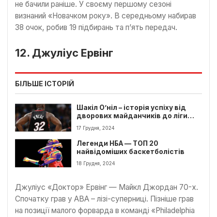
не бачили раніше. У своєму першому сезоні
визнаний «Новачком року». В середньому набирав
38 очок, робив 19 підбирань та п’ять передач.
12. Джуліус Ервінг
БІЛЬШЕ ІСТОРІЙ
Шакіл О’ніл – історія успіху від
дворових майданчиків до ліги
НБА
17 Грудня, 2024
Легенди НБА — ТОП 20
найвідоміших баскетболістів
18 Грудня, 2024
Джуліус «Доктор» Ервінг — Майкл Джордан 70-х.
Спочатку грав у ABA – лізі-суперниці. Пізніше грав
на позиції малого форварда в команді «Philadelphia