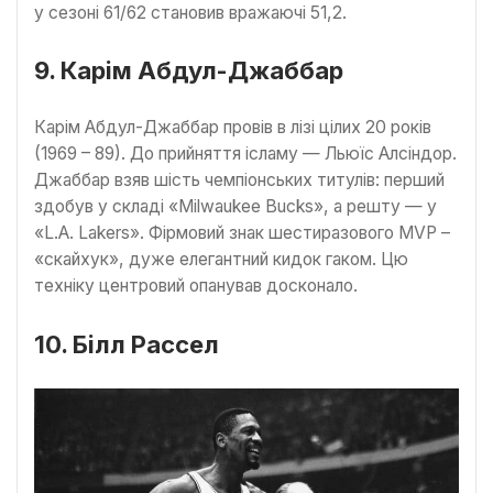
у сезоні 61/62 становив вражаючі 51,2.
9. Карім Абдул-Джаббар
Карім Абдул-Джаббар провів в лізі цілих 20 років
(1969 – 89). До прийняття ісламу — Льюїс Алсіндор.
Джаббар взяв шість чемпіонських титулів: перший
здобув у складі «Milwaukee Bucks», а решту — у
«L.A. Lakers». Фірмовий знак шестиразового MVP –
«скайхук», дуже елегантний кидок гаком. Цю
техніку центровий опанував досконало.
10. Білл Рассел