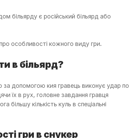
дом більярду є російський більярд або
про особливості кожного виду гри.
ти в більярд?
що за допомогою кия гравець виконує удар по
дячи їх в рух, головне завдання гравця
га більшу кількість куль в спеціальні
сті
гри в снукер