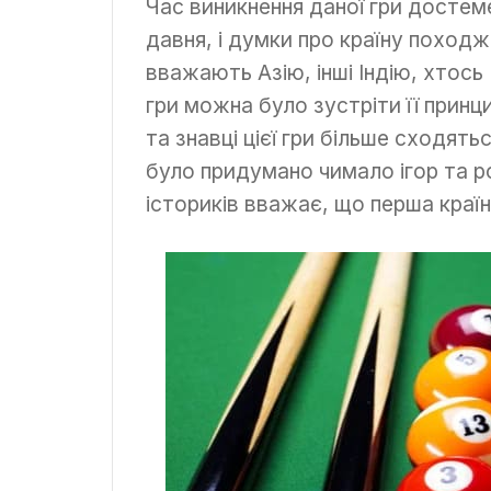
Час виникнення даної гри достем
давня, і думки про країну походж
вважають Азію, інші Індію, хтось 
гри можна було зустріти її принци
та знавці цієї гри більше сходятьс
було придумано чимало ігор та р
істориків вважає, що перша країн