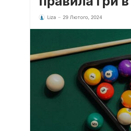
правила гри в
Liza
29 Лютого, 2024
—