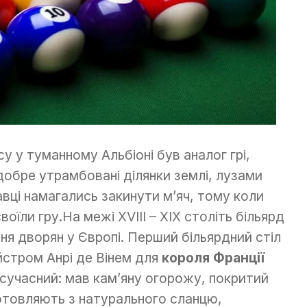
у у туманному Альбіоні був аналог грі,
обре утрамбовані ділянки землі, лузами
авці намагались закинути м’яч, тому коли
воїли гру.На межі XVIII – XIX століть більярд
я дворян у Європі. Перший більярдний стіл
йстром Анрі де Вінем для
короля Франції
 сучасний: мав кам’яну огорожу, покритий
готовляють з натурального сланцю,