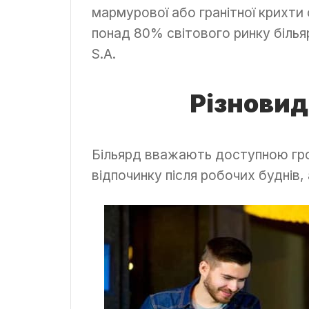
мармурової або гранітної крихти
понад 80% світового ринку більяр
S.A.
Різновид
Більярд вважають доступною гро
відпочинку після робочих буднів