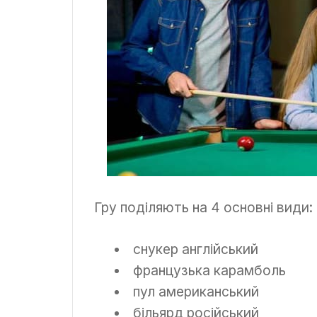
Гру поділяють на 4 основні види:
снукер англійський
французька карамболь
пул американський
більярд російський