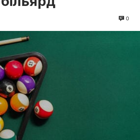
 більярд
0