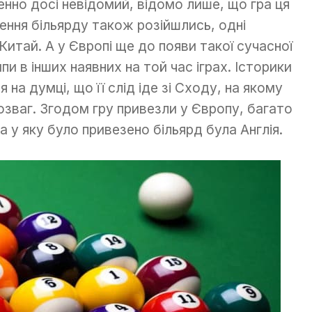
енно досі невідомий, відомо лише, що гра ця
ення більярду також розійшлись, одні
Китай. А у Європі ще до появи такої сучасної
пи в інших наявних на той час іграх. Історики
я на думці, що її слід іде зі Сходу, на якому
озваг. Згодом гру привезли у Європу, багато
а у яку було привезено більярд була Англія.