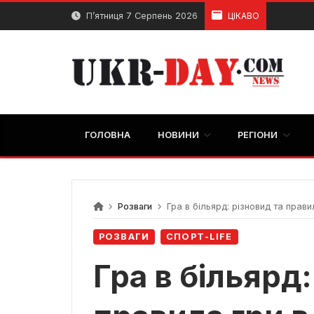
Перейти
П’ятниця 7 Серпень 2026
ЦІКАВО
до
вмісту
ГОЛОВНА
НОВИНИ
РЕГІОНИ
Розваги
Гра в більярд: різновид та прави
РОЗВАГИ
СПОРТ-LIFE
Гра в більярд: