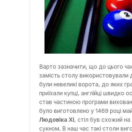
Варто зазначити, що до цього час
замість столу використовували д
були невеликі ворота, до яких гр
приїхали купці, англійці швидко ос
став частиною програми вихованн
було виготовлено у 1469 році ма
Людовіка XI
, стіл був схожий на
сукном. В наш час такі столи ви