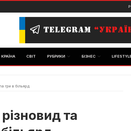
Р
КРАЇНА
СВІТ
РУБРИКИ
БІЗНЕС
LIFESTYL
ла гри в більярд
 різновид та