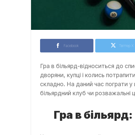
Facebook
Твіттер X
Гра в більярд-відноситься до спи
дворяни, купці і колись потрапи
складно. На даний час пограти у
більярдний клуб чи розважальні ц
Гра в більярд