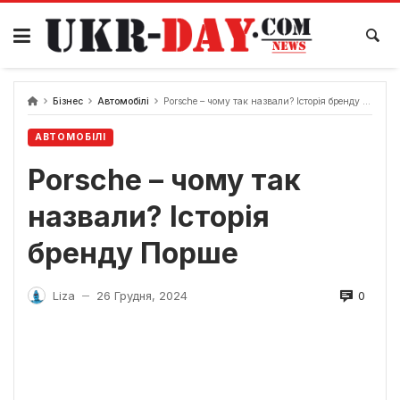
Перейти
до
вмісту
Бізнес
Автомобілі
Porsche – чому так назвали? Історія бренду Порше
АВТОМОБІЛІ
Porsche – чому так
назвали? Історія
бренду Порше
0
Liza
26 Грудня, 2024
—