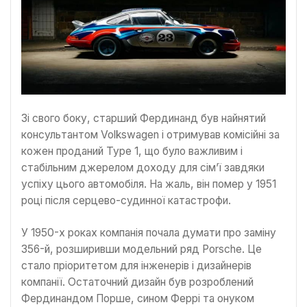
Зі свого боку, старший Фердинанд був найнятий
консультантом Volkswagen і отримував комісійні за
кожен проданий Type 1, що було важливим і
стабільним джерелом доходу для сім’ї завдяки
успіху цього автомобіля. На жаль, він помер у 1951
році після серцево-судинної катастрофи.
У 1950-х роках компанія почала думати про заміну
356-й, розширивши модельний ряд Porsche. Це
стало пріоритетом для інженерів і дизайнерів
компанії. Остаточний дизайн був розроблений
Фердинандом Порше, сином Феррі та онуком