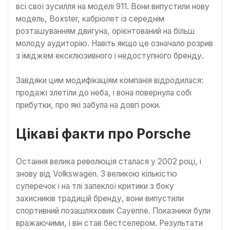
всі свої зусилля на моделі 911. Вони випустили нову
модель, Boxster, кабріолет із середнім
розташуванням двигуна, орієнтований на більш
молоду аудиторію. Навіть якщо це означало розрив
з іміджем ексклюзивного і недоступного бренду.
Завдяки цим модифікаціям компанія відродилася:
продажі злетіли до неба, і вона повернула собі
прибутки, про які забула на довгі роки.
Цікаві факти про Porsche
Остання велика революція сталася у 2002 році, і
знову від Volkswagen. З великою кількістю
суперечок і на тлі запеклої критики з боку
захисників традицій бренду, вони випустили
спортивний позашляховик Cayenne. Показники були
вражаючими, і він став бестселером. Результати