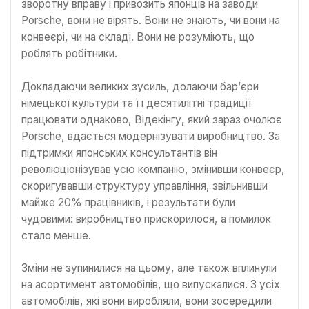
зворотну вправу і привозить японців на заводи
Porsche, вони не вірять. Вони не знають, чи вони на
конвеєрі, чи на складі. Вони не розуміють, що
роблять робітники.
Докладаючи великих зусиль, долаючи бар’єри
німецької культури та її десятилітні традиції
працювати однаково, Відекінгу, який зараз очолює
Porsche, вдається модернізувати виробництво. За
підтримки японських консультантів він
революціонізував усю компанію, змінивши конвеєр,
скоригувавши структуру управління, звільнивши
майже 20% працівників, і результати були
чудовими: виробництво прискорилося, а помилок
стало менше.
Зміни не зупинилися на цьому, але також вплинули
на асортимент автомобілів, що випускалися. З усіх
автомобілів, які вони виробляли, вони зосередили