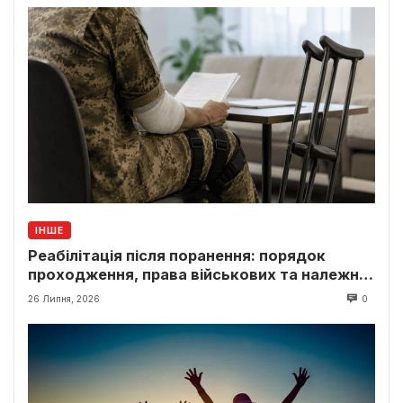
ІНШЕ
Реабілітація після поранення: порядок
проходження, права військових та належні
виплати
26 Липня, 2026
0