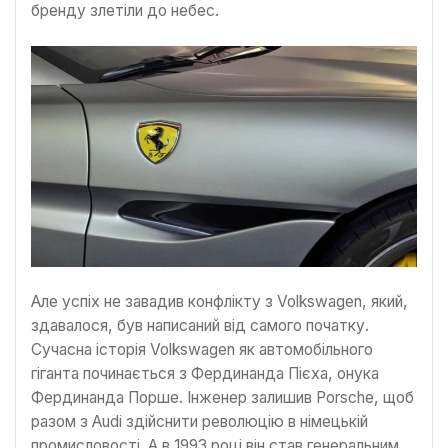
бренду злетіли до небес.
Але успіх не завадив конфлікту з Volkswagen, який,
здавалося, був написаний від самого початку.
Сучасна історія Volkswagen як автомобільного
гіганта починається з Фердинанда Пієха, онука
Фердинанда Порше. Інженер залишив Porsche, щоб
разом з Audi здійснити революцію в німецькій
промисловості. А в 1993 році він став генеральним