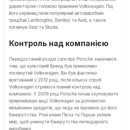
директором і головою правління Volkswagen. Під
його керівництвом популярний автовиробник
придбав Lamborghini, Bentley та Audi, а також
поглинув Seat та Skoda.
Контроль над компанією
Передостанній розділ саги про Porsche закінчився
тим, що культовий бренд був принизливо
поглинутий Volkswagen. Він був фактично
врятований у 2012 році, після кількох спроб
Volkswagen отримати повний контроль над
компанією. У 2009 році Porsche почав скуповувати
привілейовані акції Volkswagen за допомогою
мільйонних кредитів, що ледь не призвело до його
банкрутства. Різні клани Пієха та Порше уклали
мир, щоб уникнути банкрутства легендарного
виробника.