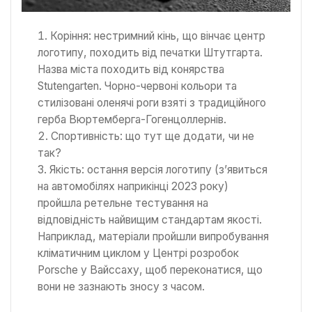
Коріння: нестримний кінь, що вінчає центр
логотипу, походить від печатки Штутгарта.
Назва міста походить від конярства
Stutengarten. Чорно-червоні кольори та
стилізовані оленячі роги взяті з традиційного
герба Вюртемберга-Гогенцоллернів.
Спортивність: що тут ще додати, чи не
так?
Якість: остання версія логотипу (з’явиться
на автомобілях наприкінці 2023 року)
пройшла ретельне тестування на
відповідність найвищим стандартам якості.
Наприклад, матеріали пройшли випробування
кліматичним циклом у Центрі розробок
Porsche у Вайссаху, щоб переконатися, що
вони не зазнають зносу з часом.