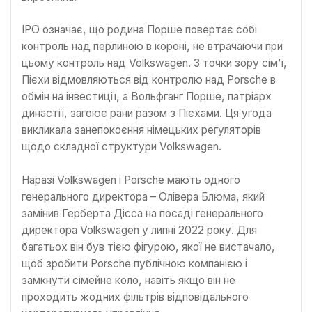
IPO означає, що родина Порше повертає собі
контроль над перлиною в короні, не втрачаючи при
цьому контроль над Volkswagen. З точки зору сім’ї,
Пієхи відмовляються від контролю над Porsche в
обмін на інвестиції, а Вольфганг Порше, патріарх
династії, загоює рани разом з Пієхами. Ця угода
викликала занепокоєння німецьких регуляторів
щодо складної структури Volkswagen.
Наразі Volkswagen і Porsche мають одного
генерального директора – Олівера Блюма, який
замінив Герберта Дісса на посаді генерального
директора Volkswagen у липні 2022 року. Для
багатьох він був тією фігурою, якої не вистачало,
щоб зробити Porsche публічною компанією і
замкнути сімейне коло, навіть якщо він не
проходить жодних фільтрів відповідального