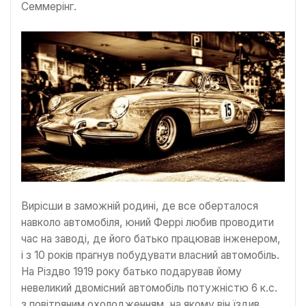
Семмерінг.
Вирісши в заможній родині, де все оберталося
навколо автомобіля, юний Феррі любив проводити
час на заводі, де його батько працював інженером,
і з 10 років прагнув побудувати власний автомобіль.
На Різдво 1919 року батько подарував йому
невеликий двомісний автомобіль потужністю 6 к.с.
з повітряним охолодженням, на якому він їздив