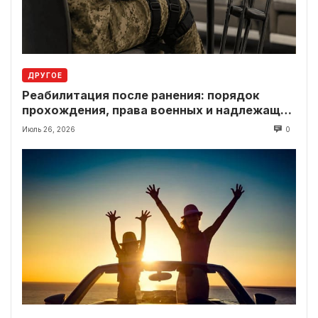
ДРУГОЕ
Реабилитация после ранения: порядок
прохождения, права военных и надлежащие
выплаты
Июль 26, 2026
0