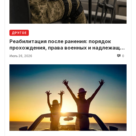
ДРУГОЕ
Реабилитация после ранения: порядок
прохождения, права военных и надлежащие
выплаты
Июль 26, 2026
0