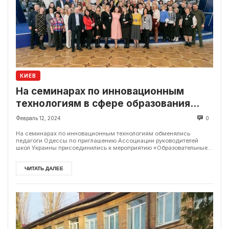
КИЕВ
На семинарах по инновационным
технологиям в сфере образования
обменялись опытом Киев и Одесса
Февраль 12, 2024
0
На семинарах по инновационным технологиям обменялись
педагоги Одессы по приглашению Ассоциации руководителей
школ Украины присоединились к мероприятию «Образовательные...
ЧИТАТЬ ДАЛЕЕ