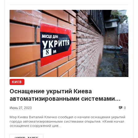
КИЕВ
Оснащение укрытий Киева
автоматизированными системами
открытия. Процесс начат
Июнь 27, 2023
0
Мэр Киева Виталий Кличко сообщил о начале оснащения укрытий
города автоматизированными системами открытия. «Киев начал
оснащение сооружений цив...