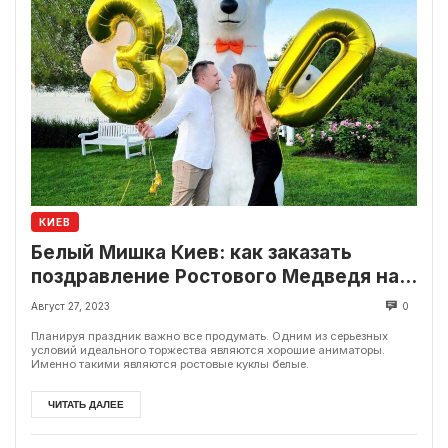
КИЕВ
Белый Мишка Киев: как заказать
поздравление Ростового Медведя на
праздник?
Август 27, 2023
0
Планируя праздник важно все продумать. Одним из серьезных
условий идеального торжества являются хорошие аниматоры.
Именно такими являются ростовые куклы белые.
ЧИТАТЬ ДАЛЕЕ