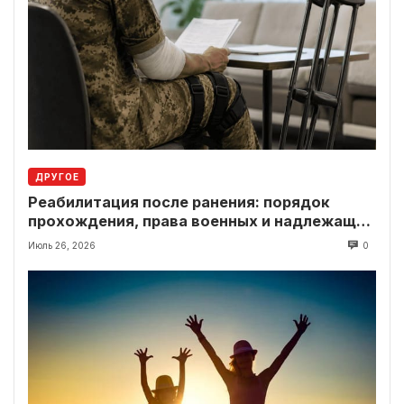
ДРУГОЕ
Реабилитация после ранения: порядок
прохождения, права военных и надлежащие
выплаты
Июль 26, 2026
0