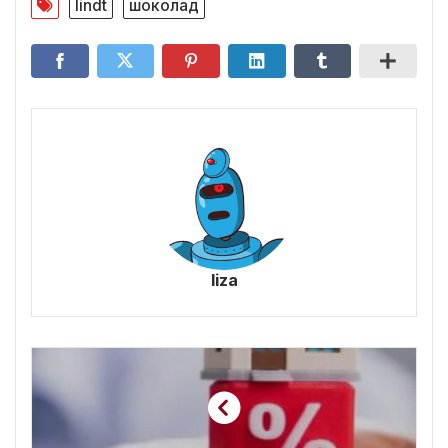
lindt
шоколад
liza