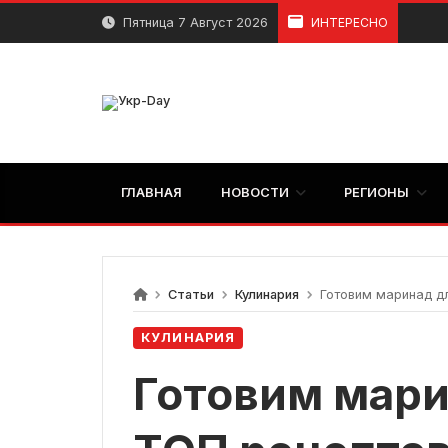
перейти
Пятница 7 Август 2026
ИНТЕРЕСНО
к
содержанию
ГЛАВНАЯ
НОВОСТИ
РЕГИОНЫ
Статьи
Кулинария
Готовим маринад д
КУЛИНАРИЯ
Готовим мари