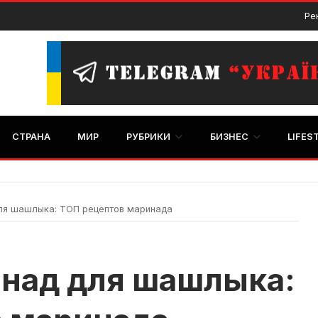
Ре
СТРАНА
МИР
РУБРИКИ
БИЗНЕС
LIFES
ля шашлыка: ТОП рецептов маринада
над для шашлыка: