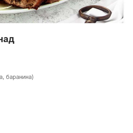
над
а, баранина)