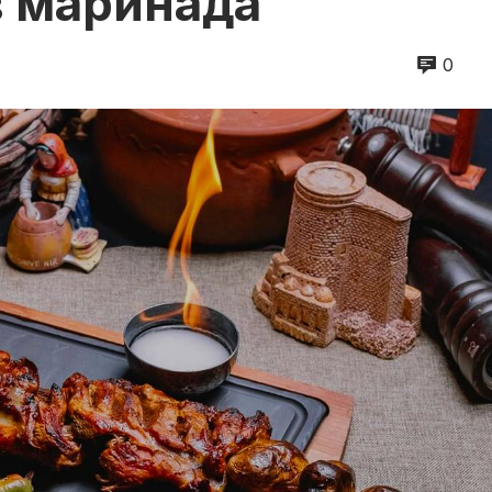
в маринада
0