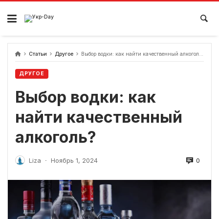
перейти
к
содержанию
Статьи
Другое
Выбор водки: как найти качественный алкоголь?
ДРУГОЕ
Выбор водки: как
найти качественный
алкоголь?
0
Liza
Ноябрь 1, 2024
-