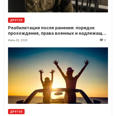
ДРУГОЕ
Реабилитация после ранения: порядок
прохождения, права военных и надлежащие
выплаты
Июль 26, 2026
0
ДРУГОЕ