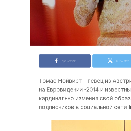
Фейсбук
X Twitter
Томас Нойвирт – певец из Австр
на Евровидении -2014 и известн
кардинально изменил свой образ
подписчиков в социальной сети