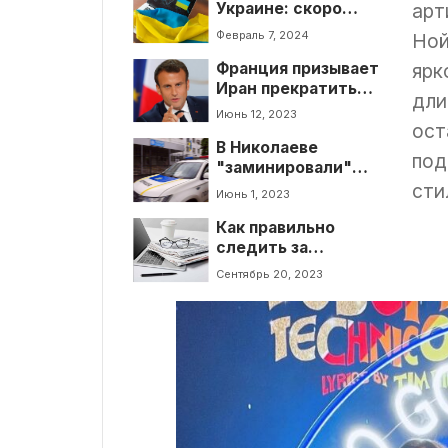
Украине: скоро
арт
появится
Февраль 7, 2024
Ной
должность
Франция призывает
кибердипломата
ярк
Иран прекратить
дли
поставку
Июнь 12, 2023
беспилотников
ост
В Николаеве
россии
под
"заминировали"
все торговые
сти
Июнь 1, 2023
центры. Что
Как правильно
известно?
следить за
новостями,
Сентябрь 20, 2023
анализировать и
фильтровать их