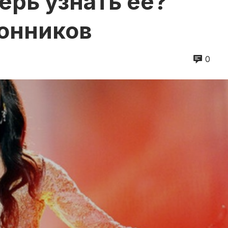
ерь узнать ее?
онников
0