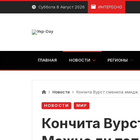
перейти
Суббота 8 Август 2026
ИНТЕРЕСНО
к
содержанию
ГЛАВНАЯ
НОВОСТИ
РЕГИОНЫ
Новости
Кончита Вурст сменила имидж. 
НОВОСТИ
МИР
Кончита Вурс