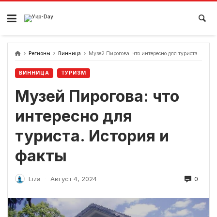
перейти
к
содержанию
Регионы
Винница
Музей Пирогова: что интересно для туриста. История и факты
ВИННИЦА
ТУРИЗМ
Музей Пирогова: что
интересно для
туриста. История и
факты
0
Liza
Август 4, 2024
-