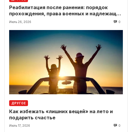
Реабилитация после ранения: порядок
прохождения, права военных и надлежащие
выплаты
Июль 26, 2026
0
ДРУГОЕ
Как избежать «лишних вещей» на лето и
подарить счастье
Июль 17, 2026
0