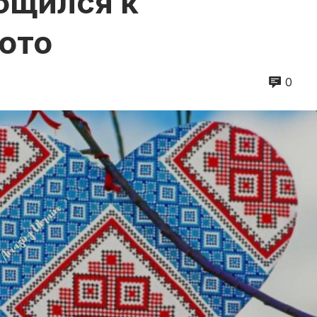
бщился к
ото
0