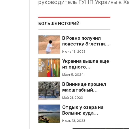
руководитель ГУНП Украины в Х
БОЛЬШЕ ИСТОРИЙ
В Ровно получил
повестку 8-летний
мальчик. Ошибка
Июнь 13, 2023
или нововведение?
Украина вышла еще
из одного
соглашения СНГ
Март 5, 2024
В Виннице прошел
масштабный
чемпионат по ММА
Май 21, 2023
- фото, видео
Отдых у озера на
Волыни: куда
поехать, кроме
Июль 13, 2023
Свитязя? Самые