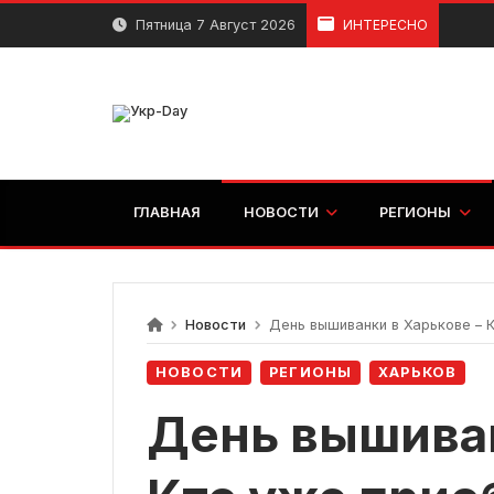
перейти
Пятница 7 Август 2026
ИНТЕРЕСНО
к
содержанию
ГЛАВНАЯ
НОВОСТИ
РЕГИОНЫ
Новости
День вышиванки в Харькове – 
НОВОСТИ
РЕГИОНЫ
ХАРЬКОВ
День вышиван