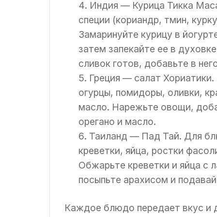
Индия — Курица Тикка Маса
специи (кориандр, тмин, курк
Замаринуйте курицу в йогурте
затем запекайте ее в духовке
сливок готов, добавьте в нег
Греция — салат Хориатики.
огурцы, помидоры, оливки, кр
масло. Нарежьте овощи, доба
орегано и масло.
Таиланд — Пад Тай. Для бл
креветки, яйца, ростки фасол
Обжарьте креветки и яйца с л
посыпьте арахисом и подавай
Каждое блюдо передает вкус и д