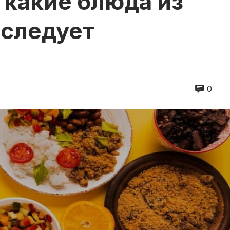
 какие блюда из
 следует
0