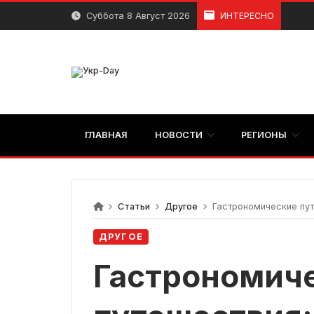
перейти
Суббота 8 Август 2026
ИНТЕРЕСНО
к
содержанию
ГЛАВНАЯ
НОВОСТИ
РЕГИОНЫ
Статьи
Другое
Гастрономические пут
ДРУГОЕ
Гастрономич