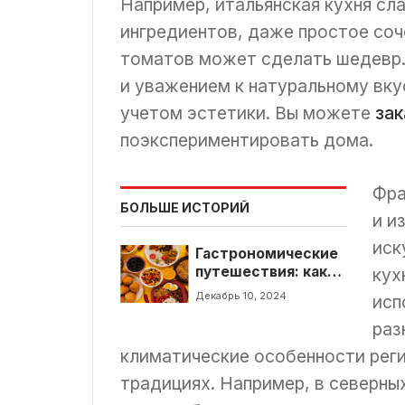
Например, итальянская кухня сл
ингредиентов, даже простое соч
томатов может сделать шедевр.
и уважением к натуральному вку
учетом эстетики. Вы можете
зак
поэкспериментировать дома.
Фра
БОЛЬШЕ ИСТОРИЙ
и и
иск
Гастрономические
путешествия: какие
кух
блюда из разных
Декабрь 10, 2024
исп
стран следует
приготовить?
раз
климатические особенности рег
традициях. Например, в северны