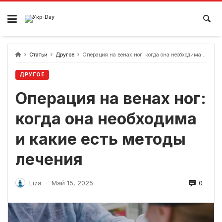
перейти
к
содержанию
Статьи
Другое
Операция на венах ног: когда она необходима и какие есть методы лечения
ДРУГОЕ
Операция на венах ног:
когда она необходима
и какие есть методы
лечения
0
Liza
Май 15, 2025
-