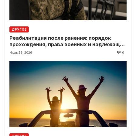
ДРУГОЕ
Реабилитация после ранения: порядок
прохождения, права военных и надлежащие
выплаты
Июль 26, 2026
0