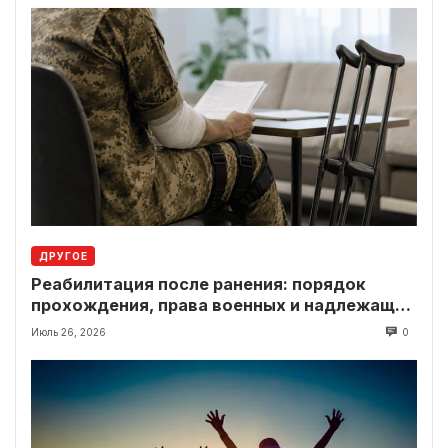
ДРУГОЕ
Реабилитация после ранения: порядок
прохождения, права военных и надлежащие
выплаты
Июль 26, 2026
0