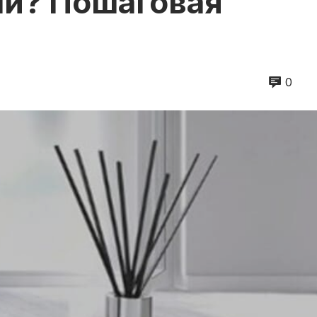
и? Пошаговая
0