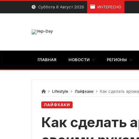
перейти
Суббота 8 Август 2026
ИНТЕРЕСНО
к
содержанию
ГЛАВНАЯ
НОВОСТИ
РЕГИОНЫ
Lifestyle
Лайфхаки
Как сделать арома
ЛАЙФХАКИ
Как сделать 