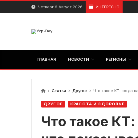
перейти
Четверг 6 Август 2026
ИНТЕРЕСНО
к
содержанию
ГЛАВНАЯ
НОВОСТИ
РЕГИОНЫ
Статьи
Другое
Что такое КТ: когда н
ДРУГОЕ
КРАСОТА И ЗДОРОВЬЕ
Что такое КТ: