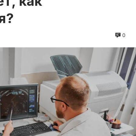
т, как
я?
0