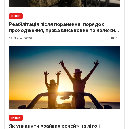
ІНШЕ
Реабілітація після поранення: порядок
проходження, права військових та належні
виплати
26 Липня, 2026
0
ІНШЕ
Як уникнути «зайвих речей» на літо і