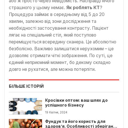
або ж просто через невідомість. Насправді нічого
страшного у цьому немає.
Як роблять КТ
?
Процедура займає в середньому від 5 до 20
хвилин, залежно від зони дослідження та
необхідності застосування контрасту. Пацієнт
лягає на спеціальний стіл, який поступово
переміщується всередину сканера. Це абсолютно
безболісно. Важливо залишатися нерухомим – це
дозволяє отримати чіткі зображення. По суті, це
єдиний неприємний момент, бо декому складно
довго не рухатися, але можна потерпіти.
БІЛЬШЕ ІСТОРІЙ
Кросівки оптом: ваш шлях до
успішного бізнесу
19 Квітня, 2024
Фундук та його користь для
здоров’я. Особливості зберігання