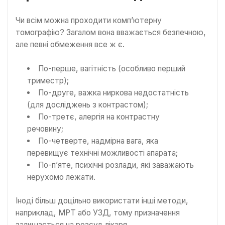
Чи всім можна проходити комп’ютерну
томографію? Загалом вона вважається безпечною,
але певні обмеження все ж є.
По-перше, вагітність (особливо перший
триместр);
По-друге, важка ниркова недостатність
(для досліджень з контрастом);
По-третє, алергія на контрастну
речовину;
По-четверте, надмірна вага, яка
перевищує технічні можливості апарата;
По-п’яте, психічні розлади, які заважають
нерухомо лежати.
Іноді більш доцільно використати інші методи,
наприклад, МРТ або УЗД, тому призначення
залишається на розсуд лікаря.