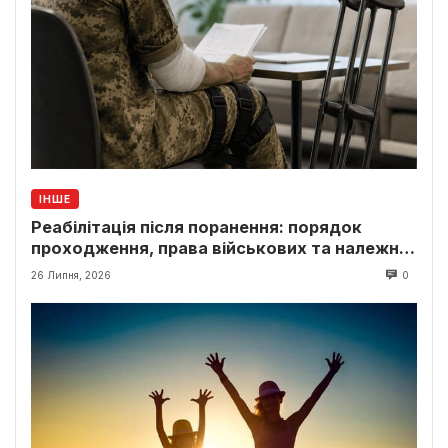
ІНШЕ
Реабілітація після поранення: порядок
проходження, права військових та належні
виплати
26 Липня, 2026
0