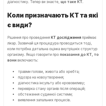
діагностику. Тепер ви знаєте,
що таке КТ
.
Коли призначають КТ та які
є види?
Рішення про проведення
КТ дослідження
приймає
лікар. Зазвичай ця процедура проводиться тоді,
коли потрібна детальна оцінка внутрішніх структур
організму. Якщо говорити про
показання до КТ,
то
вони
включають:
травми голови, живота або хребта;
підозра на новоутворення;
діагностика інсульту або крововиливу;
перевірка стану органів після операцій;
обстеження судинної системи;
виявлення запальних процесів.