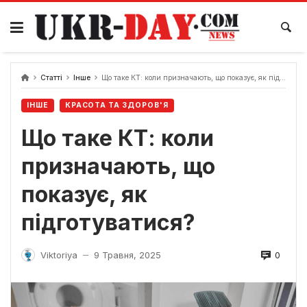
Перейти
до
вмісту
Статті
Інше
Що таке КТ: коли призначають, що показує, як підготуватися?
ІНШЕ
КРАСОТА ТА ЗДОРОВ'Я
Що таке КТ: коли
призначають, що
показує, як
підготуватися?
0
Viktoriya
9 Травня, 2025
—