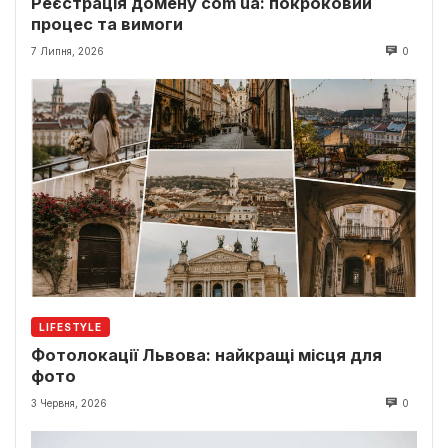
Реєстрація домену com ua: покроковий
процес та вимоги
7 Липня, 2026
0
LIFESTYLE
Фотолокації Львова: найкращі місця для
фото
3 Червня, 2026
0