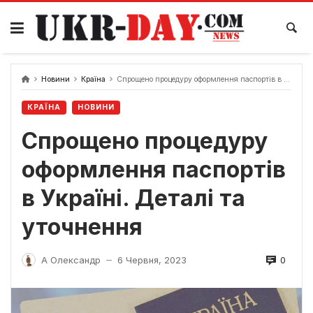
Перейти
до
вмісту
Новини
Країна
Спрощено процедуру оформлення паспортів в Україні. Деталі та уточнення
КРАЇНА
НОВИНИ
Спрощено процедуру
оформлення паспортів
в Україні. Деталі та
уточнення
0
А Олександр
6 Червня, 2023
—