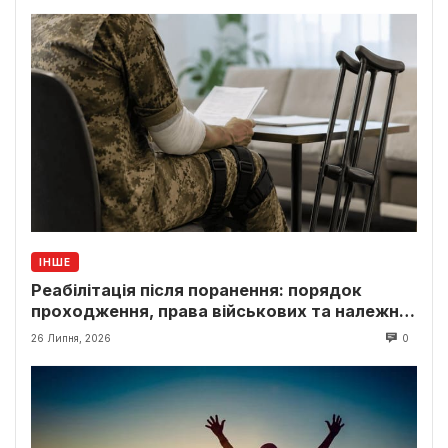
ІНШЕ
Реабілітація після поранення: порядок
проходження, права військових та належні
виплати
26 Липня, 2026
0