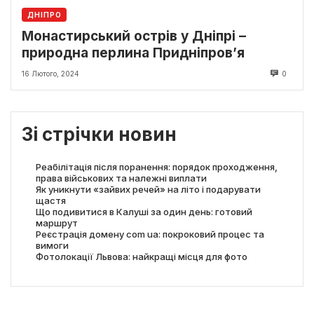
ДНІПРО
Монастирський острів у Дніпрі –
природна перлина Придніпров’я
16 Лютого, 2024
0
Зі стрічки новин
Реабілітація після поранення: порядок проходження,
права військових та належні виплати
Як уникнути «зайвих речей» на літо і подарувати
щастя
Що подивитися в Калуші за один день: готовий
маршрут
Реєстрація домену com ua: покроковий процес та
вимоги
Фотолокації Львова: найкращі місця для фото