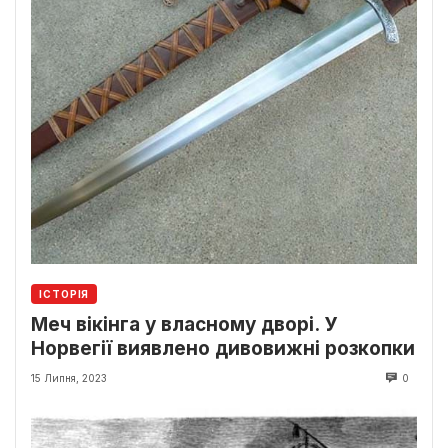
ІСТОРІЯ
Меч вікінга у власному дворі. У
Норвегії виявлено дивовижні розкопки
15 Липня, 2023
0