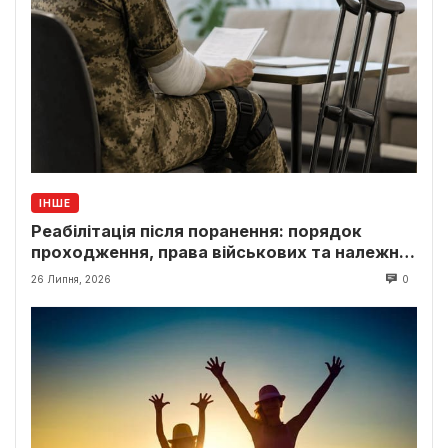
ІНШЕ
Реабілітація після поранення: порядок
проходження, права військових та належні
виплати
26 Липня, 2026
0