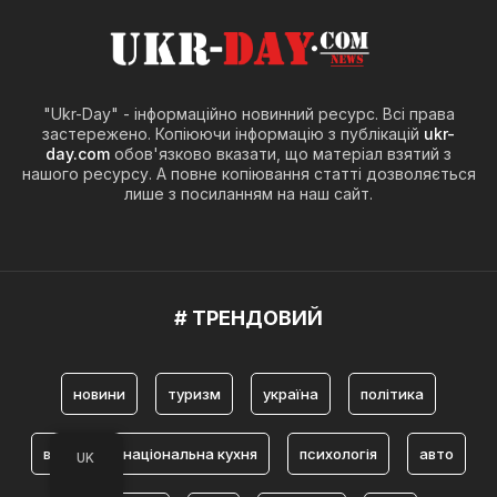
"Ukr-Day" - інформаційно новинний ресурс. Всі права
застережено. Копіюючи інформацію з публікацій
ukr-
day.com
обов'язково вказати, що матеріал взятий з
нашого ресурсу. А повне копіювання статті дозволяється
лише з посиланням на наш сайт.
# ТРЕНДОВИЙ
новини
туризм
україна
політика
війна
національна кухня
психологія
авто
UK