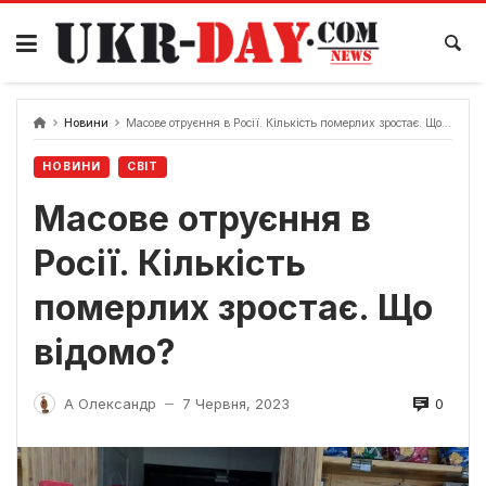
Перейти
до
вмісту
Новини
Масове отруєння в Росії. Кількість померлих зростає. Що відомо?
НОВИНИ
СВІТ
Масове отруєння в
Росії. Кількість
померлих зростає. Що
відомо?
0
А Олександр
7 Червня, 2023
—