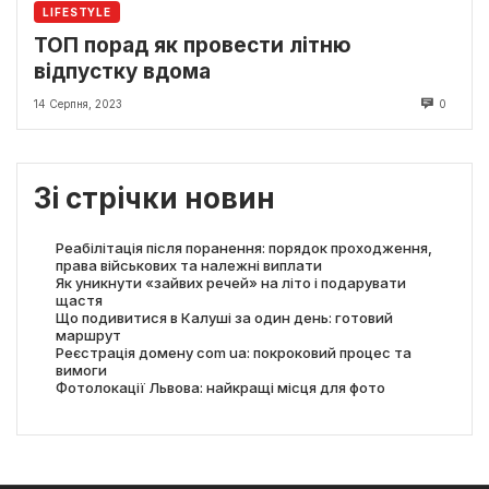
LIFESTYLE
ТОП порад як провести літню
відпустку вдома
14 Серпня, 2023
0
Зі стрічки новин
Реабілітація після поранення: порядок проходження,
права військових та належні виплати
Як уникнути «зайвих речей» на літо і подарувати
щастя
Що подивитися в Калуші за один день: готовий
маршрут
Реєстрація домену com ua: покроковий процес та
вимоги
Фотолокації Львова: найкращі місця для фото