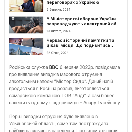
переговорах з Україною
6 Вересня, 2024
У Міністерстві оборони України
запроводжують електроний облік
військового майна
10 Лютого, 2024
Черкаси історичні пам’ятки та
цікаві місця. Що подивитись
туристу в Черкасах?
22 Січня, 2024
Російська служба
ВВС
6 червня 2023р. повідомила
про виявлення випадків масового отруєння
алкогольним напоєм “Містер Сидр”. Даний напій
продається в Росії на розлив, виготовляється
самарською компанією ТОВ “Анді”, а сам бізнес
належить одному з підприємців – Анару Гусейнову.
Перші випадки отруєння було виявлено в
Ульяновській області, саме там постраждала
найбільша кількість населення. Протягом дня після