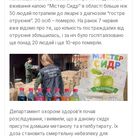
вживання напою “Містер Сидр” в області більше ніж
50 людей потрапили до лікарні з діагнозом “гостре
отруєння”. 20 осіб – померло. На ранок 7 червня
вже відомо про те, що кількість постраждалих від
отруєння збільшилась, і за ніч було госпіталізовано
ще понад 20 людей і ще 10-еро померли.
Департамент охорони здоров’я почав
розслідування, і виявили, що в даному сидрі
присутні домішки метанолу та етилбутирату. Їх
доза становить смертельну небезпеку для