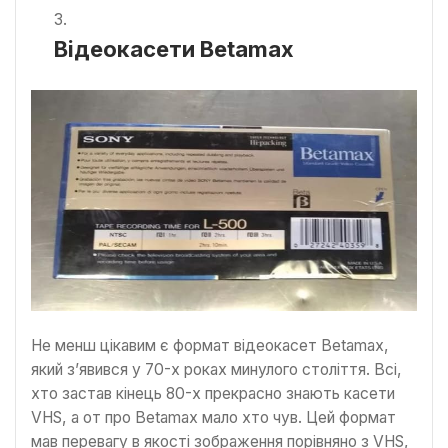
Відеокасети Betamax
Не менш цікавим є формат відеокасет Betamax,
який з’явився у 70-х роках минулого століття. Всі,
хто застав кінець 80-х прекрасно знають касети
VHS, а от про Betamax мало хто чув. Цей формат
мав перевагу в якості зображення порівняно з VHS,