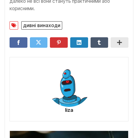
далеко не всі вони стануть практичними або
корисними.
дивні винаходи
liza