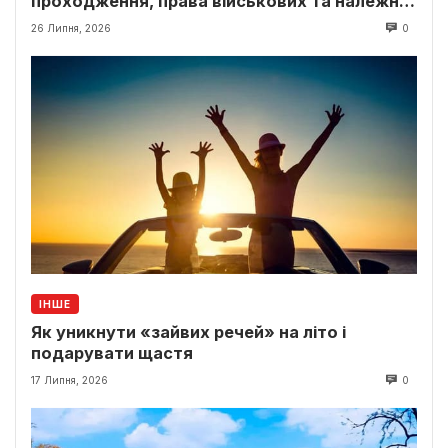
проходження, права військових та належні
виплати
26 Липня, 2026
0
ІНШЕ
Як уникнути «зайвих речей» на літо і
подарувати щастя
17 Липня, 2026
0