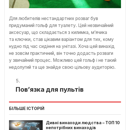
Для любителів нестандартних розваг був
придуманий гольф для туалету. Цей незвичайний
аксесуар, що складається з килимка, м’ячика
та ключки, став цікавим варіантом для тих, кому
нудно під час сидіння на унітазі. Хоча цей винахід
не зовсім практичний, він точно додасть розваги
у звичайний процес. Можливо цей гольф і не такий
недолугий та ще знайде свою цільову аудиторію.
Пов’язка для пультів
БІЛЬШЕ ІСТОРІЙ
Дивні винаходи людства – ТОП 10
непотрібних винаходів