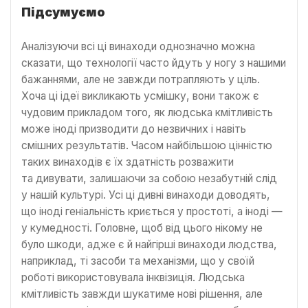
Підсумуємо
Аналізуючи всі ці винаходи однозначно можна
сказати, що технології часто йдуть у ногу з нашими
бажаннями, але не завжди потрапляють у ціль.
Хоча ці ідеї викликають усмішку, вони також є
чудовим прикладом того, як людська кмітливість
може іноді призводити до незвичних і навіть
смішних результатів. Часом найбільшою цінністю
таких винаходів є їх здатність розважити
та дивувати, залишаючи за собою незабутній слід
у нашій культурі. Усі ці дивні винаходи доводять,
що іноді геніальність криється у простоті, а іноді —
у кумедності. Головне, щоб від цього нікому не
було шкоди, адже є й найгірші винаходи людства,
наприклад, ті засоби та механізми, що у своїй
роботі використовувала інквізиція. Людська
кмітливість завжди шукатиме нові рішення, але