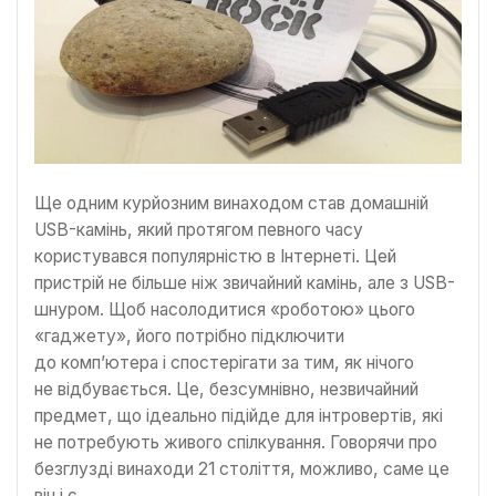
Ще одним курйозним винаходом став домашній
USB-камінь, який протягом певного часу
користувався популярністю в Інтернеті. Цей
пристрій не більше ніж звичайний камінь, але з USB-
шнуром. Щоб насолодитися «роботою» цього
«гаджету», його потрібно підключити
до комп’ютера і спостерігати за тим, як нічого
не відбувається. Це, безсумнівно, незвичайний
предмет, що ідеально підійде для інтровертів, які
не потребують живого спілкування. Говорячи про
безглузді винаходи 21 століття, можливо, саме це
він і є.