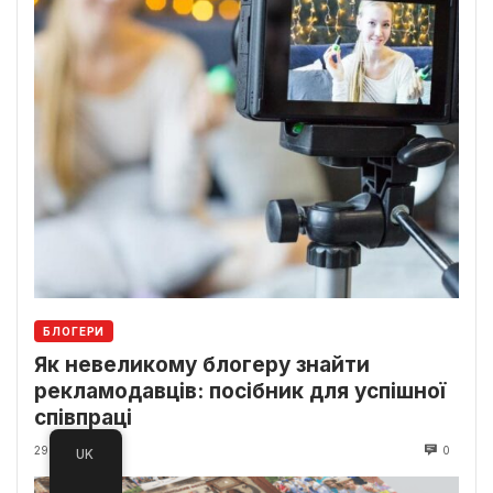
БЛОГЕРИ
Як невеликому блогеру знайти
рекламодавців: посібник для успішної
співпраці
29 Липня, 2023
0
UK