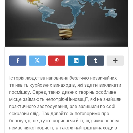
Історія людства наповнена безліччю незвичайних
та навіть курйозних винаходів, які здатні викликати
посмішку. Серед таких дивних творінь особливе
місце займають непотрібні інновації, які не знайшли
практичного застосування, але залишили по собі
яскравий слід. Так давайте ж поговоримо про
безглузді, не дуже корисні чи й ті, від яких зовсім
немає ніякої користі, а також найгірші винаходи в