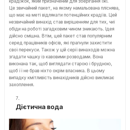
крадіжок, який призначений для зберігання їжі.
Це звичайний пакет, на якому намальована пліснява,
що має на меті відлякати потенційних крадіїв. Цей
незвичайний винахід став вирішенням для тих, чиї
обіди на роботі загадковим чином зникають. Ідея
дійсно смішна. Втім, цей пакет став популярним
серед працівників офісів, які прагнули захистити
свої перекуси. Також у цій серії винаходів можна
згадати чашку із кавовими розводами. Вона
виконана так, щоб виглядати старою і брудною,
щоб її не брав ніхто окрім власника. В цьому
випадку кмітливість винахідників дійсно викликає
захоплення.
Дієтична вода