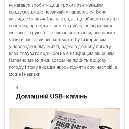
намагався зробити дощ трохи позитивнішим,
придумавши цю незвичайну парасольку. Вона
виглядає як звичайна, але вода, що збирається на її
поверхні, проходить через трубку і «заправляє»
пістолет в руків’ї. Це цікаве поєднання, але важко
уявити, як такий винахід може бути корисним
у повсякденному житті, адже в дощову погоду
влаштовувати водні бої не є найкращим рішенням.
Напевно винахідник зовсім не любить дощову
погоду і тому вирішив якось підняти собі настрій, а
може і навпаки.
Домашній USB-камінь