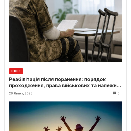
ІНШЕ
Реабілітація після поранення: порядок
проходження, права військових та належні
виплати
26 Липня, 2026
0