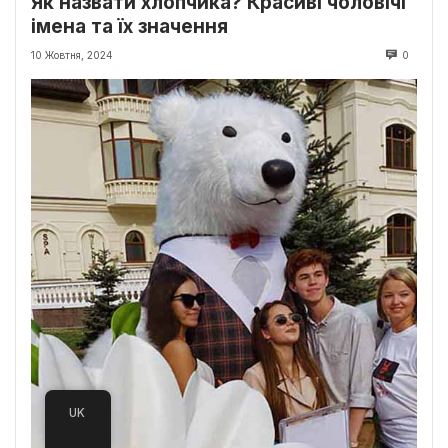
Як назвати хлопчика? Красиві чоловічі
імена та їх значення
10 Жовтня, 2024
0
UK