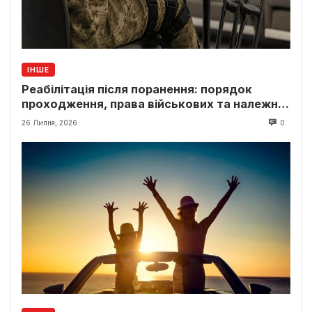
ІНШЕ
Реабілітація після поранення: порядок
проходження, права військових та належні
виплати
26 Липня, 2026
0