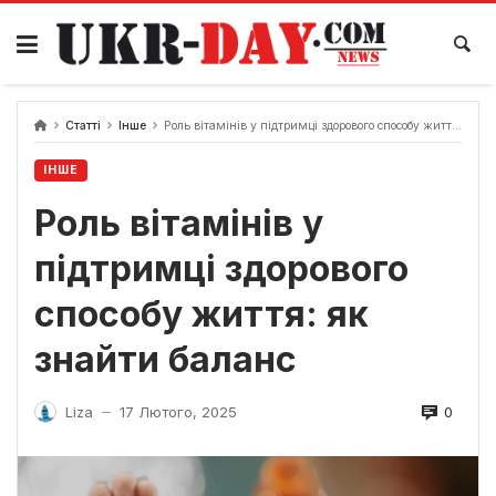
Перейти
до
вмісту
Статті
Інше
Роль вітамінів у підтримці здорового способу життя: як знайти баланс
ІНШЕ
Роль вітамінів у
підтримці здорового
способу життя: як
знайти баланс
0
Liza
17 Лютого, 2025
—