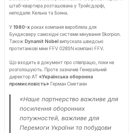
штаб-квартира розташована у Тройсдорфі,
неподалік Кельна та Бонна.
У
1980-х
роках компанія виробляла для
Бундесверу самохідні системи мінування Skorpion.
Також
Dynamit Nobel
випускала шведські
протитанкові міни FFV 028SN компанії FFV.
Що входить в документ про співпрацю, поки не
розголошують. Проте зазначив Генеральний
директор АТ
«Українська оборонна
промисловість»
Герман Сметанін
«Наше партнерство важливе для
посилення оборонних
потужностей, важливе для
Перемоги України та побудови