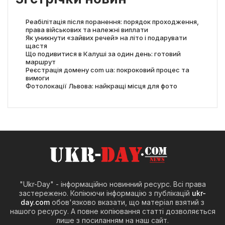
Реабілітація після поранення: порядок проходження,
права військових та належні виплати
Як уникнути «зайвих речей» на літо і подарувати
щастя
Що подивитися в Калуші за один день: готовий
маршрут
Реєстрація домену com ua: покроковий процес та
вимоги
Фотолокації Львова: найкращі місця для фото
"Ukr-Day" - інформаційно новинний ресурс. Всі права
застережено. Копіюючи інформацію з публікацій
ukr-
day.com
обов'язково вказати, що матеріал взятий з
нашого ресурсу. А повне копіювання статті дозволяється
лише з посиланням на наш сайт.