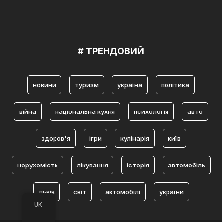
# ТРЕНДОВИЙ
новини
туризм
україна
політика
війна
національна кухня
психологія
авто
здоров'я
ігри
кулінарія
київ
нерухомість
лікування
історія
автомобіль
львів
світ
автомобілі
україни
UK