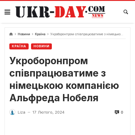
Перейти
до
вмісту
Новини
Країна
Укроборонпром співпрацюватиме з німецькою компанією Альфреда Нобеля
КРАЇНА
НОВИНИ
Укроборонпром
співпрацюватиме з
німецькою компанією
Альфреда Нобеля
0
Liza
17 Лютого, 2024
—