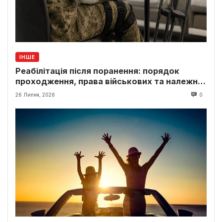
ІНШЕ
Реабілітація після поранення: порядок
проходження, права військових та належні
виплати
26 Липня, 2026
0