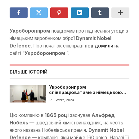
Укроборонпром
повідомив про підписання угоди з
німецьким виробником зброї
Dynamit Nobel
Defence
. Про початок співпраці
повідомили
на
сайті “
Укроборонпром
“.
БІЛЬШЕ ІСТОРІЙ
Укроборонпром
співпрацюватиме з німецькою
компанією Альфреда Нобеля
17 Лютого, 2024
Цю компанію в
1865 році
заснував
Альфред
Нобель
— шведський хімік і винахідник, на честь
якого названа Нобелівська премія.
Dynamit Nobel
Defence
— компанія, якій майже 160 років. Наразі її