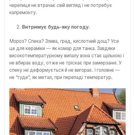
черепиця не втрачає свій вигляд і не потребує
капремонту.
Витримує будь-яку погоду.
Мороз? Спека? Злива, град, кислотний дощ? Усе
це для кераміки — як комар для танка. Завдяки
високотемпературному випалу вона стає щільною і
не вбирає воду, отже не тріскає при замерзанні. У
спеку не деформується й не вигорає. І головне —
не “гуде”, як метал, при перепаді температур.