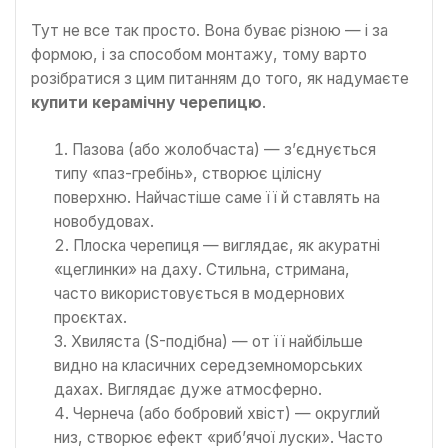
Тут не все так просто. Вона буває різною — і за
формою, і за способом монтажу, тому варто
розібратися з цим питанням до того, як надумаєте
купити керамічну черепицю
.
Пазова (або жолобчаста) — з’єднується
типу «паз-гребінь», створює цілісну
поверхню. Найчастіше саме її й ставлять на
новобудовах.
Плоска черепиця — виглядає, як акуратні
«цеглинки» на даху. Стильна, стримана,
часто використовується в модернових
проєктах.
Хвиляста (S-подібна) — от її найбільше
видно на класичних середземноморських
дахах. Виглядає дуже атмосферно.
Чернеча (або бобровий хвіст) — округлий
низ, створює ефект «риб’ячої луски». Часто