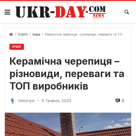
Перейти
до
вмісту
Статті
Інше
Керамічна черепиця – різновиди, переваги та ТОП виробників
ІНШЕ
Керамічна черепиця –
різновиди, переваги та
ТОП виробників
0
Viktoriya
9 Травня, 2025
—