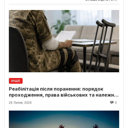
ІНШЕ
Реабілітація після поранення: порядок
проходження, права військових та належні
виплати
26 Липня, 2026
0