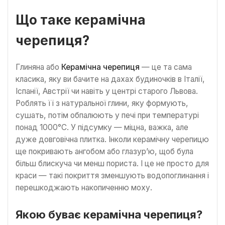
Що таке керамічна
черепиця?
Глиняна або
Керамічна черепиця
— це та сама
класика, яку ви бачите на дахах будиночків в Італії,
Іспанії, Австрії чи навіть у центрі старого Львова.
Роблять її з натуральної глини, яку формують,
сушать, потім обпалюють у печі при температурі
понад 1000°C. У підсумку — міцна, важка, але
дуже довговічна плитка. Інколи керамічну черепицю
ще покривають ангобом або глазур’ю, щоб була
більш блискуча чи менш пориста. І це не просто для
краси — такі покриття зменшують водопоглинання і
перешкоджають накопиченню моху.
Якою буває керамічна черепиця?