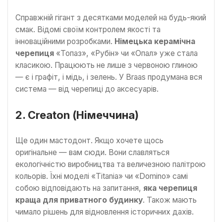
Справжній гігант з десятками моделей на будь-який
смак. Відомі своїм контролем якості та
інноваційними розробками.
Німецька керамічна
черепиця
«Топаз», «Рубін» чи «Опал» уже стала
класикою. Працюють не лише з червоною глиною
— є і графіт, і мідь, і зелень. У Braas продумана вся
система — від черепиці до аксесуарів.
2. Creaton (Німеччина)
Ще один мастодонт. Якщо хочете щось
оригінальне — вам сюди. Вони славляться
екологічністю виробництва та величезною палітрою
кольорів. Їхні моделі «Titania» чи «Domino» самі
собою відповідають на запитання,
яка черепиця
краща для приватного будинку
. Також мають
чимало рішень для відновлення історичних дахів.