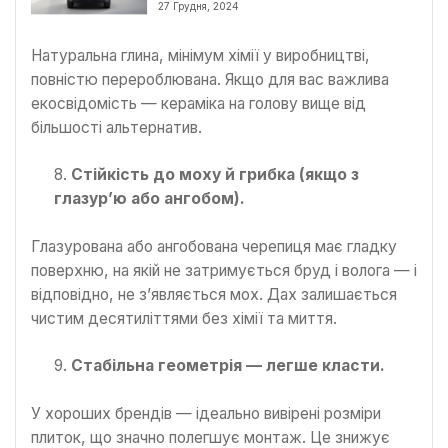
27 Грудня, 2024
Натуральна глина, мінімум хімії у виробництві,
повністю перероблювана. Якщо для вас важлива
екосвідомість — кераміка на голову вище від
більшості альтернатив.
Стійкість до моху й грибка (якщо з
глазур’ю або ангобом).
Глазурована або ангобована черепиця має гладку
поверхню, на якій не затримується бруд і волога — і
відповідно, не з’являється мох. Дах залишається
чистим десятиліттями без хімії та миття.
Стабільна геометрія — легше класти.
У хороших брендів — ідеально вивірені розміри
плиток, що значно полегшує монтаж. Це знижує