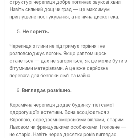
структурі черепиця добре поглинає звукові хвилі.
Навіть сильний дощ чи град — це максимум
приглушене постукування, а не нічна дискотека.
Не горить.
Черепиця з глини не підтримує горіння і не
розповсюджує вогонь. Якщо раптом щось
станеться — дах не загориться, як це може бути з
бітумними матеріалами. А це вже серйозна
перевага для безпеки сім’ї та майна.
Виглядає розкішно.
Керамічна черепиця додає будинку тієї самої
«дорогущої» естетики. Вона асоціюється з
Європою, середземноморськими віллами, старим
Львовом чи французькими особняками. І головне —
не старіє. Навіть через десятки років виглядає