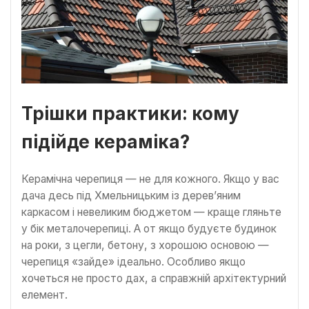
Трішки практики: кому
підійде кераміка?
Керамічна черепиця — не для кожного. Якщо у вас
дача десь під Хмельницьким із дерев’яним
каркасом і невеликим бюджетом — краще гляньте
у бік металочерепиці. А от якщо будуєте будинок
на роки, з цегли, бетону, з хорошою основою —
черепиця «зайде» ідеально. Особливо якщо
хочеться не просто дах, а справжній архітектурний
елемент.