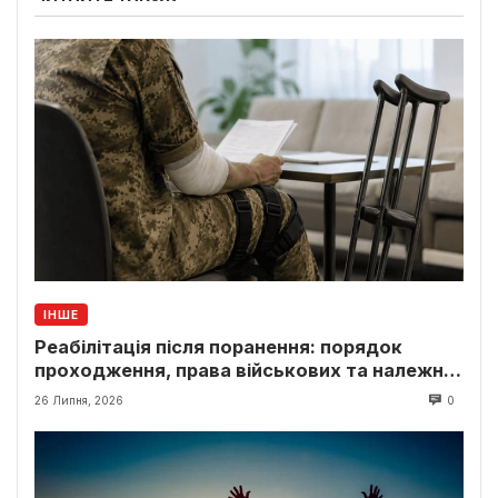
ІНШЕ
Реабілітація після поранення: порядок
проходження, права військових та належні
виплати
26 Липня, 2026
0