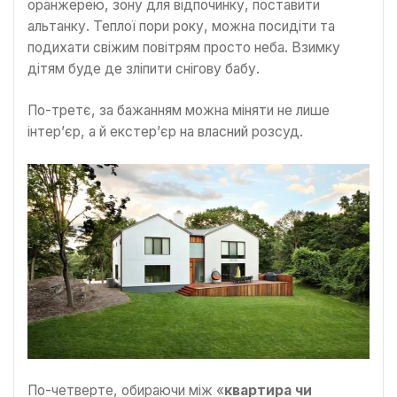
оранжерею, зону для відпочинку, поставити
альтанку. Теплої пори року, можна посидіти та
подихати свіжим повітрям просто неба. Взимку
дітям буде де зліпити снігову бабу.
По-третє, за бажанням можна міняти не лише
інтер’єр, а й екстер’єр на власний розсуд.
По-четверте, обираючи між «
квартира чи