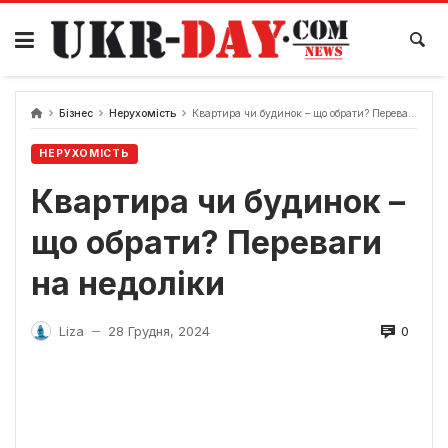
Перейти
до
вмісту
Бізнес
Нерухомість
Квартира чи будинок – що обрати? Переваги на недоліки
НЕРУХОМІСТЬ
Квартира чи будинок –
що обрати? Переваги
на недоліки
0
Liza
28 Грудня, 2024
—