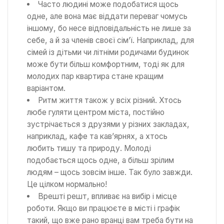
Часто людині може подобатися щось
одне, але вона має віддати переваг чомусь
іншому, бо несе відповідальність не лише за
себе, а й за членів своєї сім’ї. Наприклад, для
сімей із дітьми чи літніми родичами будинок
може бути більш комфортним, тоді як для
молодих пар квартира стане кращим
варіантом.
Ритм життя також у всіх різний. Хтось
любе гуляти центром міста, постійно
зустрічається з друзями у різних закладах,
наприклад, кафе та кав’ярнях, а хтось
любить тишу та природу. Молоді
подобається щось одне, а більш зрілим
людям – щось зовсім інше. Так було завжди.
Це цілком нормально!
Врешті решт, впливає на вибір і місце
роботи. Якщо ви працюєте в місті і графік
такий, що вже рано вранці вам треба бути на