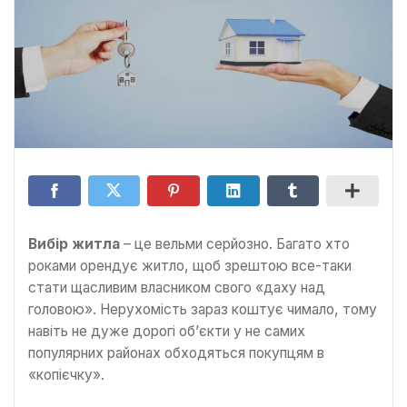
Вибір житла
– це вельми серйозно. Багато хто
роками орендує житло, щоб зрештою все-таки
стати щасливим власником свого «даху над
головою». Нерухомість зараз коштує чимало, тому
навіть не дуже дорогі об’єкти у не самих
популярних районах обходяться покупцям в
«копієчку».