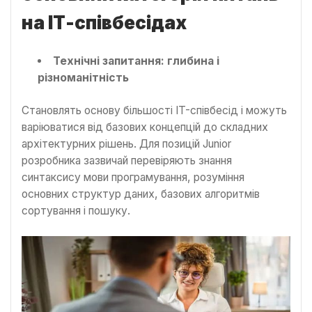
на ІТ-співбесідах
Технічні запитання: глибина і
різноманітність
Становлять основу більшості IT-співбесід і можуть
варіюватися від базових концепцій до складних
архітектурних рішень. Для позицій Junior
розробника зазвичай перевіряють знання
синтаксису мови програмування, розуміння
основних структур даних, базових алгоритмів
сортування і пошуку.