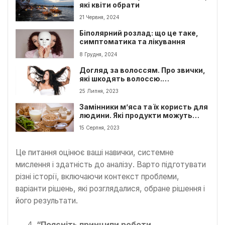
які квіти обрати
21 Червня, 2024
Біполярний розлад: що це таке,
симптоматика та лікування
8 Грудня, 2024
Догляд за волоссям. Про звички,
які шкодять волоссю.
Найпопулярніші помилки догляду
25 Липня, 2023
Замінники м’яса та їх користь для
людини. Які продукти можуть
замінити м’ясо?
15 Серпня, 2023
Це питання оцінює ваші навички, системне
мислення і здатність до аналізу. Варто підготувати
різні історії, включаючи контекст проблеми,
варіанти рішень, які розглядалися, обране рішення і
його результати.
“Поясніть принципи роботи