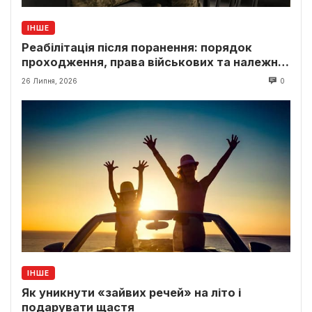
ІНШЕ
Реабілітація після поранення: порядок
проходження, права військових та належні
виплати
26 Липня, 2026
0
ІНШЕ
Як уникнути «зайвих речей» на літо і
подарувати щастя