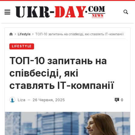
Перейти
до
вмісту
Lifestyle
ТОП-10 запитань на співбесіді, які ставлять ІТ-компанії
LIFESTYLE
ТОП-10 запитань на
співбесіді, які
ставлять ІТ-компанії
0
Liza
26 Червня, 2025
—