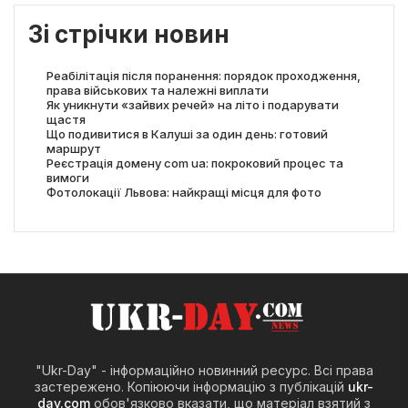
Зі стрічки новин
Реабілітація після поранення: порядок проходження,
права військових та належні виплати
Як уникнути «зайвих речей» на літо і подарувати
щастя
Що подивитися в Калуші за один день: готовий
маршрут
Реєстрація домену com ua: покроковий процес та
вимоги
Фотолокації Львова: найкращі місця для фото
"Ukr-Day" - інформаційно новинний ресурс. Всі права
застережено. Копіюючи інформацію з публікацій
ukr-
day.com
обов'язково вказати, що матеріал взятий з