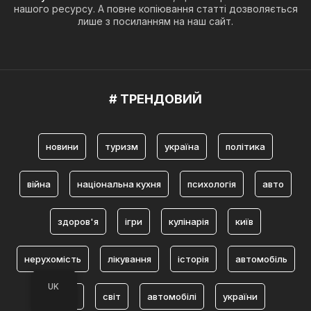
нашого ресурсу. А повне копіювання статті дозволяється
лише з посиланням на наш сайт.
# ТРЕНДОВИЙ
новини
туризм
україна
політика
війна
національна кухня
психологія
авто
здоров'я
ігри
кулінарія
київ
нерухомість
лікування
історія
автомобіль
UK
львів
світ
автомобілі
україни