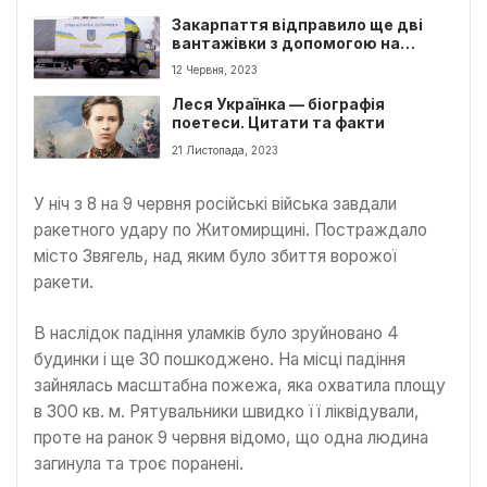
Закарпаття відправило ще дві
вантажівки з допомогою на
Херсонщину
12 Червня, 2023
Леся Українка — біографія
поетеси. Цитати та факти
21 Листопада, 2023
У ніч з 8 на 9 червня російські війська завдали
ракетного удару по Житомирщині. Постраждало
місто Звягель, над яким було збиття ворожої
ракети.
В наслідок падіння уламків було зруйновано 4
будинки і ще 30 пошкоджено. На місці падіння
зайнялась масштабна пожежа, яка охватила площу
в 300 кв. м. Рятувальники швидко її ліквідували,
проте на ранок 9 червня відомо, що одна людина
загинула та троє поранені.