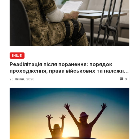
ІНШЕ
Реабілітація після поранення: порядок
проходження, права військових та належні
виплати
26 Липня, 2026
0