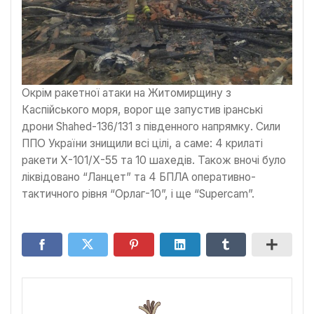
Окрім ракетної атаки на Житомирщину з
Каспійського моря, ворог ще запустив іранські
дрони Shahed-136/131 з південного напрямку. Сили
ППО України знищили всі цілі, а саме: 4 крилаті
ракети Х-101/Х-55 та 10 шахедів. Також вночі було
ліквідовано “Ланцет” та 4 БПЛА оперативно-
тактичного рівня “Орлаг-10”, і ще “Supercam”.