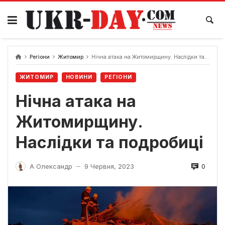
Перейти
до
вмісту
Регіони
Житомир
Нічна атака на Житомирщину. Наслідки та подробиці
ЖИТОМИР
НОВИНИ
РЕГІОНИ
Нічна атака на
Житомирщину.
Наслідки та подробиці
0
А Олександр
9 Червня, 2023
—