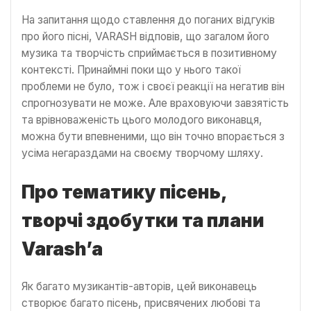
На запитання щодо ставлення до поганих відгуків
про його пісні, VARASH відповів, що загалом його
музика та творчість сприймається в позитивному
контексті. Принаймні поки що у нього такої
проблеми не було, тож і своєї реакції на негатив він
спрогнозувати не може. Але враховуючи завзятість
та врівноваженість цього молодого виконавця,
можна бути впевненими, що він точно впорається з
усіма негараздами на своєму творчому шляху.
Про тематику пісень,
творчі здобутки та плани
Varashʼa
Як багато музикантів-авторів, цей виконавець
створює багато пісень, присвячених любові та