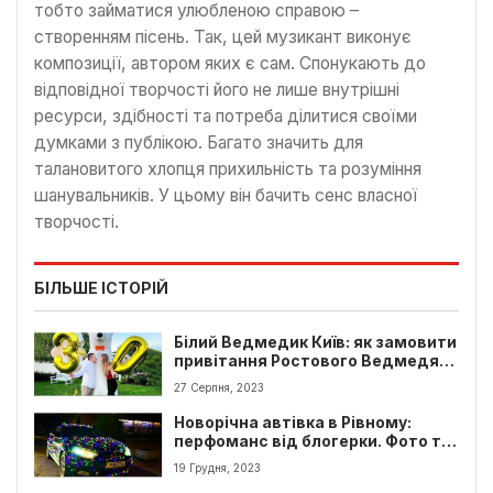
тобто займатися улюбленою справою –
створенням пісень. Так, цей музикант виконує
композиції, автором яких є сам. Спонукають до
відповідної творчості його не лише внутрішні
ресурси, здібності та потреба ділитися своїми
думками з публікою. Багато значить для
талановитого хлопця прихильність та розуміння
шанувальників. У цьому він бачить сенс власної
творчості.
БІЛЬШЕ ІСТОРІЙ
Білий Ведмедик Київ: як замовити
привітання Ростового Ведмедя
на свято?
27 Серпня, 2023
Новорічна автівка в Рівному:
перфоманс від блогерки. Фото та
відео
19 Грудня, 2023