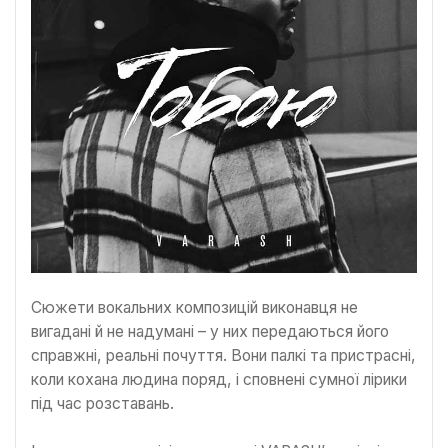
Сюжети вокальних композицій виконавця не
вигадані й не надумані – у них передаються його
справжні, реальні почуття. Вони палкі та пристрасні,
коли кохана людина поряд, і сповнені сумної лірики
під час розставань.