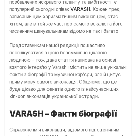
позбавлених яскравого таланту та амбітності, є
популярний сьогодні співак
VARASH
. Кожен трек,
записаний цим харизматичним виконавцем, стає
хітом, але в той же час, про самого вокаліста його
численним шанувальникам відомо не так і багато.
Представникам нашої редакції пощастило
поспілкуватися з цією безсумнівно цікавою
людиною – тож дана стаття написана на основі
взятого інтерв’ю у Varash і містить не лише унікальні
факти з біографії та музичної кар’єри, але й цитує
пряму мову самого виконавця. Обіцяємо, що це
буде цікаво для фанатів одного із найсучасніших
хіп-хоп виконавців української естради.
VARASH – Факти біографії
Справжнє ім’я виконавця, відомого під сценічним