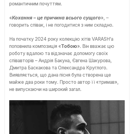
романтичним почуттям.
«
Кохання – це причина всього сущого
», –
говорить співак, і не погодитися з ним складно.
На початку 2024 року колекцію хітів VARASH’а
поповнила композиція «
Тобою
». Він вважає цю
роботу вдалою та відзначає допомогу своїх
співавторів – Андрія Бакуна, Євгена Шакурова,
Дмитра Баскакова та Олександра Круглого.
Виявляється, що дана пісня була створена ще
майже два роки тому. Просто автор її «тримав»,
не випускаючи на широкий загал.