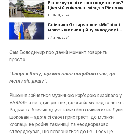
Рівне: куди піти і що подивитись?
Цікаві й унікальні місця в Рівному
13 Січня, 2024
Співачка Охтирчанка: «Мої пісні
мають мотиваційну складову і
викликають позитивні емоції»
2 Липня, 2024
Сам Володимир про даний момент говорить
просто:
“
Якщо я бачу, що мої пісні подобаються, це
мені гріє душу
“.
Рішення зайнятися музичною кар’єрою визрівало у
VARASH’а не один рік і не далося йому надто легко.
Родичі та близькі друзі таким його вчинком не були
шоковані – адже зі своєї пристрасті до музики
хлопець не робив таємниці та неодноразово
стверджував, що повернеться до неї. І ось це