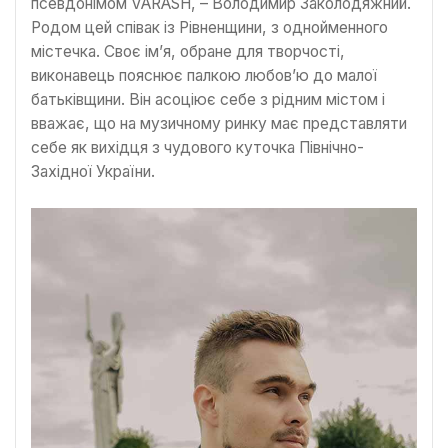
псевдонімом VARASH, – Володимир Заколодяжний.
Родом цей співак із Рівненщини, з однойменного
містечка. Своє ім’я, обране для творчості,
виконавець пояснює палкою любов’ю до малої
батьківщини. Він асоціює себе з рідним містом і
вважає, що на музичному ринку має представляти
себе як вихідця з чудового куточка Північно-
Західної України.