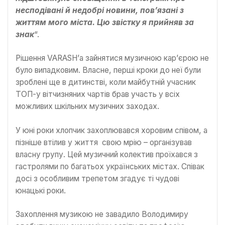
несподівані й недобрі новини, пов’язані з
життям мого міста. Цю звістку я прийняв за
знак
“.
Рішення VARASH’а зайнятися музичною кар’єрою не
було випадковим. Власне, перші кроки до неї були
зроблені ще в дитинстві, коли майбутній учасник
ТОП-у вітчизняних чартів брав участь у всіх
можливих шкільних музичних заходах.
У юні роки хлопчик захоплювався хоровим співом, а
пізніше втілив у життя свою мрію – організував
власну групу. Цей музичний колектив проїхався з
гастролями по багатьох українських містах. Співак
досі з особливим трепетом згадує ті чудові
юнацькі роки.
Захоплення музикою не завадило Володимиру