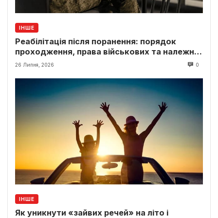
ІНШЕ
Реабілітація після поранення: порядок
проходження, права військових та належні
виплати
26 Липня, 2026
0
ІНШЕ
Як уникнути «зайвих речей» на літо і