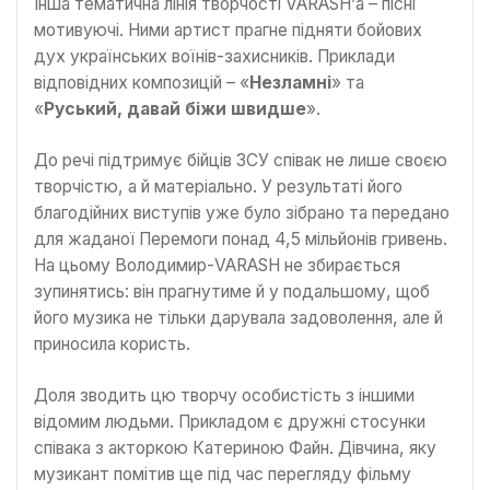
Інша тематична лінія творчості VARASH’а – пісні
мотивуючі. Ними артист прагне підняти бойових
дух українських воїнів-захисників. Приклади
відповідних композицій – «
Незламні
» та
«
Руський, давай біжи швидше
».
До речі підтримує бійців ЗСУ співак не лише своєю
творчістю, а й матеріально. У результаті його
благодійних виступів уже було зібрано та передано
для жаданої Перемоги понад 4,5 мільйонів гривень.
На цьому Володимир-VARASH не збирається
зупинятись: він прагнутиме й у подальшому, щоб
його музика не тільки дарувала задоволення, але й
приносила користь.
Доля зводить цю творчу особистість з іншими
відомим людьми. Прикладом є дружні стосунки
співака з акторкою Катериною Файн. Дівчина, яку
музикант помітив ще під час перегляду фільму