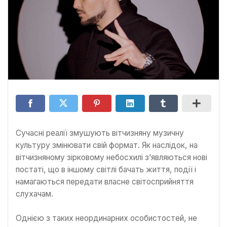
Сучасні реалії змушують вітчизняну музичну
культуру змінювати свій формат. Як наслідок, на
вітчизняному зірковому небосхилі з’являються нові
постаті, що в іншому світлі бачать життя, події і
намагаються передати власне світосприйняття
слухачам.
Однією з таких неординарних особистостей, не