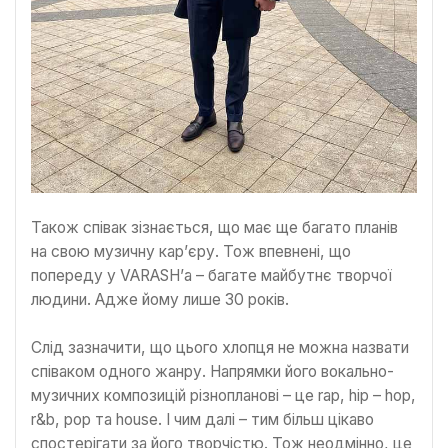
Також співак зізнається, що має ще багато планів
на свою музичну кар’єру. Тож впевнені, що
попереду у VARASH’а – багате майбутнє творчої
людини. Адже йому лише 30 років.
Слід зазначити, що цього хлопця не можна назвати
співаком одного жанру. Напрямки його вокально-
музичних композицій різнопланові – це rap, hip – hop,
r&b, pop та house. І чим далі – тим більш цікаво
спостерігати за його творчістю. Тож неодмінно, це