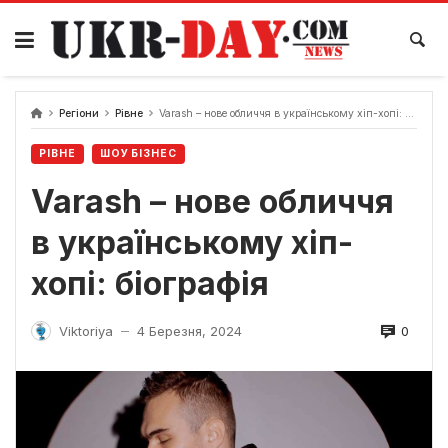
Перейти
до
вмісту
Регіони
Рівне
Varash – нове обличчя в українському хіп-хопі: біографія
РІВНЕ
ШОУ БІЗНЕС
Varash – нове обличчя
в українському хіп-
хопі: біографія
0
Viktoriya
4 Березня, 2024
—