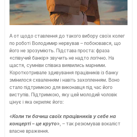
А от щодо ставлення до такого вибору своїх колег
по роботі Володимир нервував – побоювався, що
його не зрозуміють. Підстава проста: фраза
«співучий банкір» звучить не надто логічно. На
щастя, сумніви співака виявились марними.
Короткотривале здивування працівників із банку
змінилося схваленням і навіть захопленням. Воно
стало підтримкою для виконавця під час його
виступів. Підтримкою, яку цей молодий чоловік
цінує і яка окриляє його:
«
Коли ти бачиш своїх працівників у себе на
концерті – це круто
», – так резюмував вокаліст
власне враження.