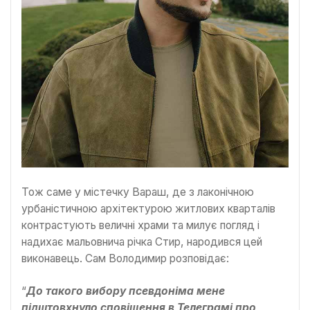
Тож саме у містечку Вараш, де з лаконічною
урбаністичною архітектурою житлових кварталів
контрастують величні храми та милує погляд і
надихає мальовнича річка Стир, народився цей
виконавець. Сам Володимир розповідає:
“
До такого вибору псевдоніма мене
підштовхнуло сповіщення в Телеграмі про