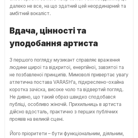
далеко не все, на що здатний цей неординарний та
амбітний вокаліст.
Вдача, цінності та
уподобання артиста
З першого погляду музикант справляє враження
людини щирої та відкритої, енергійної, завзятої та
не позбавленої принципів. Мимоволі привертає увагу
атлетична постава VARASH’а, підкреслено-охайна
коротка зачіска, високе чоло та відвертий погляд.
Не дивно, що такий образ швидко сподобався
публіці, особливо жіночій. Прихильниць в артиста
дійсно вдосталь, практично з перших публічних
проявів на великій сцені.
Його пріоритети – бути функціональним, діяльним,