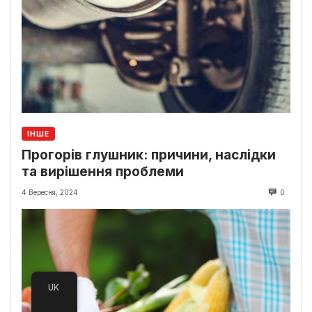
ІНШЕ
Прогорів глушник: причини, наслідки
та вирішення проблеми
4 Вересня, 2024
0
UK