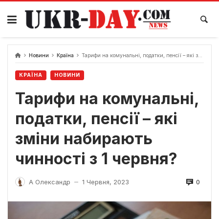
Перейти
до
вмісту
Новини
Країна
Тарифи на комунальні, податки, пенсії – які зміни набирають чинності з 1 червня?
КРАЇНА
НОВИНИ
Тарифи на комунальні,
податки, пенсії – які
зміни набирають
чинності з 1 червня?
0
А Олександр
1 Червня, 2023
—