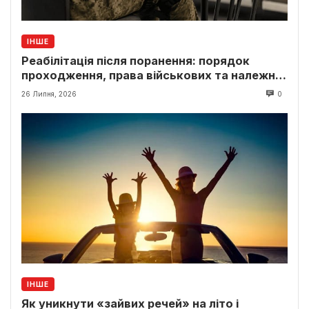
ІНШЕ
Реабілітація після поранення: порядок
проходження, права військових та належні
виплати
26 Липня, 2026
0
ІНШЕ
Як уникнути «зайвих речей» на літо і