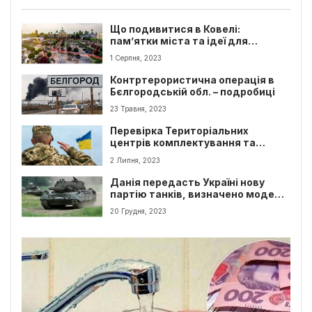
Що подивитися в Ковелі:
пам’ятки міста та ідеї для
туристів
1 Серпня, 2023
Контртерористична операція в
Бєлгородській обл. – подробиці
23 Травня, 2023
Перевірка Територіальних
центрів комплектування та
соціальної підтримки вже
2 Липня, 2023
розпочата
Данія передасть Україні нову
партію танків, визначено модель
і терміни
20 Грудня, 2023