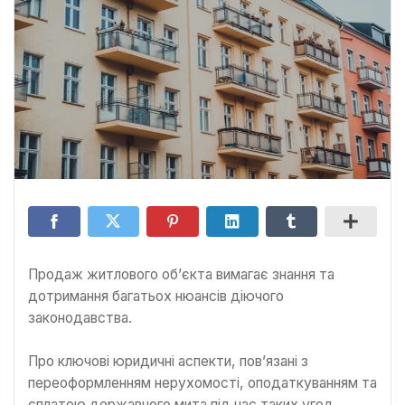
Продаж житлового об’єкта вимагає знання та
дотримання багатьох нюансів діючого
законодавства.
Про ключові юридичні аспекти, пов’язані з
переоформленням нерухомості, оподаткуванням та
сплатою державного мита під час таких угод