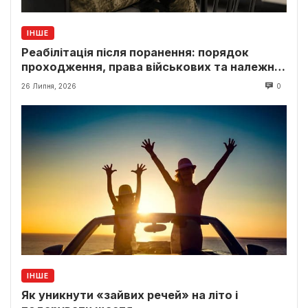
ІНШЕ
Реабілітація після поранення: порядок
проходження, права військових та належні
виплати
26 Липня, 2026
0
ІНШЕ
Як уникнути «зайвих речей» на літо і