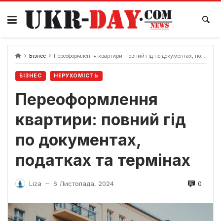
Перейти
до
вмісту
Бізнес
Переоформлення квартири: повний гід по документах, податках та термінах
БІЗНЕС
НЕРУХОМІСТЬ
Переоформлення
квартири: повний гід
по документах,
податках та термінах
0
Liza
6 Листопада, 2024
—