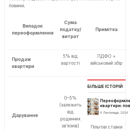
повинні.
Сума
Випадок
податку/
Примітка
переоформлення
витрат
5% від
ПДФО +
Продаж
вартості
військовий збір
квартири
БІЛЬШЕ ІСТОРІЙ
0–5%
Переоформл
(залежить
квартири: по
гід по
від
6 Листопада, 2024
Дарування
документах,
родинних
податках та
зв’язків)
термінах
Пільгові ставки