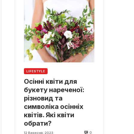
LIFESTYLE
Осінні квіти для
букету нареченої:
різновид та
символіка осінніх
квітів. Які квіти
обрати?
0
12 Вересня, 2023