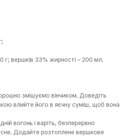
;
 г; вершків 33% жирності – 200 мл.
борошно змішуємо вінчиком. Доведіть
вкою влийте його в яєчну суміш, щоб вона
ній вогонь і варіть, безперервно
гусне. Додайте розтоплене вершкове