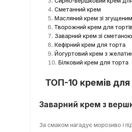
Сирно-вершковий крем для
Сметанний крем
Масляний крем зі згущени
Творожний крем для торті
Заварний крем зі сметано
Кефірний крем для торта
Йогуртовий крем з желати
Білковий крем для торта
ТОП-10 кремів для 
Заварний крем з верш
За смаком нагадує морозиво і пі