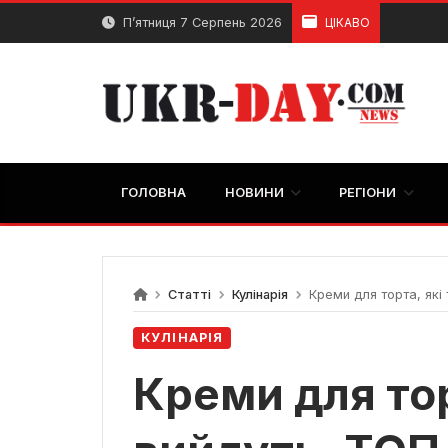
Перейти
П’ятниця 7 Серпень 2026
ЦІКАВО
до
вмісту
ГОЛОВНА
НОВИНИ
РЕГІОНИ
Статті
Кулінарія
Креми для торта, які 
КУЛІНАРІЯ
Креми для тор