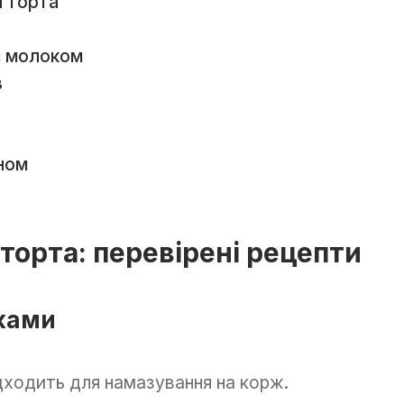
 торта
м молоком
в
ю
ном
торта: перевірені рецепти
ками
дходить для намазування на корж.