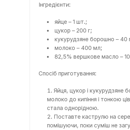
Інгредієнти:
яйце – 1 шт.;
цукор – 200 г;
кукурудзяне борошно – 40 г
молоко – 400 мл;
82,5% вершкове масло – 100
Спосіб приготування:
Яйця, цукор і кукурудзяне 
молоко до кипіння і тонкою ці
стала однорідною.
Поставте каструлю на серед
помішуючи, поки суміш не за