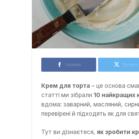
Facebook
Твіттер X
Крем для торта
– це основа сма
статті ми зібрали
10 найкращих 
вдома: заварний, масляний, сирни
перевірені й підходять як для свя
Тут ви дізнаєтеся,
як зробити к