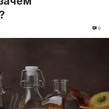
 зачем
?
0