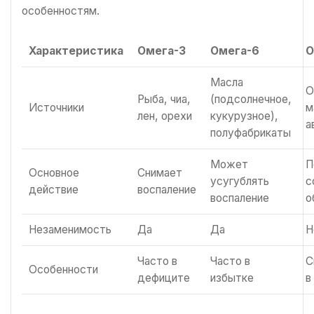
особенностям.
Характеристика
Омега-3
Омега-6
О
Масла
О
Рыба, чиа,
(подсолнечное,
Источники
м
лен, орехи
кукурузное),
а
полуфабрикаты
Может
П
Основное
Снимает
усугублять
с
действие
воспаление
воспаление
о
Незаменимость
Да
Да
Н
Часто в
Часто в
С
Особенности
дефиците
избытке
в