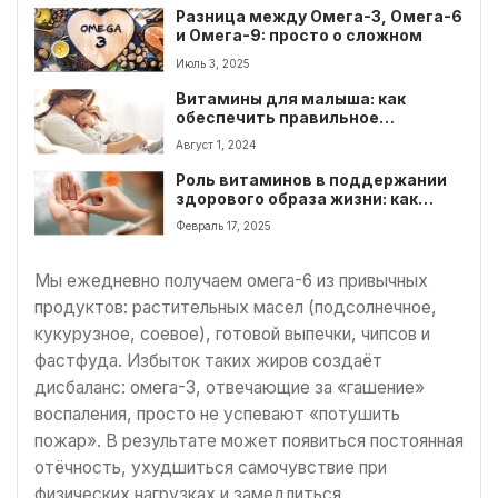
Разница между Омега-3, Омега-6
и Омега-9: просто о сложном
Июль 3, 2025
Витамины для малыша: как
обеспечить правильное
развитие?
Август 1, 2024
Роль витаминов в поддержании
здорового образа жизни: как
найти баланс
Февраль 17, 2025
Мы ежедневно получаем омега-6 из привычных
продуктов: растительных масел (подсолнечное,
кукурузное, соевое), готовой выпечки, чипсов и
фастфуда. Избыток таких жиров создаёт
дисбаланс: омега-3, отвечающие за «гашение»
воспаления, просто не успевают «потушить
пожар». В результате может появиться постоянная
отёчность, ухудшиться самочувствие при
физических нагрузках и замедлиться