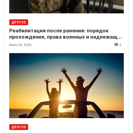
ДРУГОЕ
Реабилитация после ранения: порядок
прохождения, права военных и надлежащие
выплаты
Июль 26, 2026
0
ДРУГОЕ