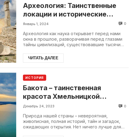
Археология: Таинственные
локации и исторические
сокровища
0
Январь 1, 2024
Археология как наука открывает перед нами
окна в прошлое, разворачивая перед глазами
тайны цивилизаций, существовавшие тысячи
лет назад. Находки,...
ЧИТАТЬ ДАЛЕЕ
ИСТОРИЯ
Бакота – таинственная
красота Хмельницкой
области
0
Декабрь 24, 2023
Природа нашей страны – невероятная,
живописная, полная историй, тайн и загадок,
ожидающих открытия. Нет ничего лучше для
души, чем...