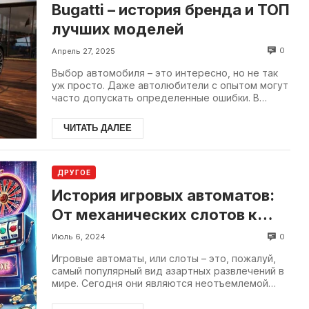
Bugatti – история бренда и ТОП
лучших моделей
0
Апрель 27, 2025
Выбор автомобиля – это интересно, но не так
уж просто. Даже автолюбители с опытом могут
часто допускать определенные ошибки. В
первую очередь это...
ЧИТАТЬ ДАЛЕЕ
ДРУГОЕ
История игровых автоматов:
От механических слотов к
онлайн казино
0
Июль 6, 2024
Игровые автоматы, или слоты – это, пожалуй,
самый популярный вид азартных развлечений в
мире. Сегодня они являются неотъемлемой
частью любого онлайн казы.