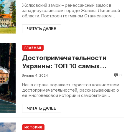
Жолковский замок – ренессансный замок в
западноукраинском городе Жовква Львовской
области. Построен гетманом Станиславом
Жолкевским между 15...
ЧИТАТЬ ДАЛЕЕ
ГЛАВНАЯ
Достопримечательности
Украины: ТОП 10 самых
известных локаций в Украине
0
Январь 4, 2024
Наша страна поражает туристов количеством
достопримечательностей, рассказывающих о
ее многовековой истории и самобытной
культуре. Выдающиеся
достопримечательности Украины...
ЧИТАТЬ ДАЛЕЕ
ИСТОРИЯ