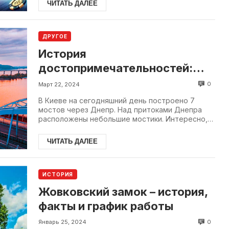
ЧИТАТЬ ДАЛЕЕ
ДРУГОЕ
История
достопримечательностей:
рассказывает Мой Киев
0
Март 22, 2024
В Киеве на сегодняшний день построено 7
мостов через Днепр. Над притоками Днепра
расположены небольшие мостики. Интересно,
что первый мост в Киеве с...
ЧИТАТЬ ДАЛЕЕ
ИСТОРИЯ
Жовковский замок – история,
факты и график работы
0
Январь 25, 2024