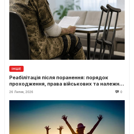
ІНШЕ
Реабілітація після поранення: порядок
проходження, права військових та належні
виплати
26 Липня, 2026
0