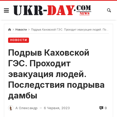
Перейти
до
вмісту
Новости
Подрыв Каховской ГЭС. Проходит эвакуация людей. Последствия подрыва дамбы
НОВОСТИ
Подрыв Каховской
ГЭС. Проходит
эвакуация людей.
Последствия подрыва
дамбы
0
А Олександр
6 Червня, 2023
—