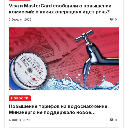
Visa и MasterCard сообщили о повышении
комиссий: о каких операциях идет речь?
2 Вересня, 2023
0
НОВОСТИ
Повышение тарифов на водоснабжение.
Минэнерго не поддержало новое
тарифообразование
4 Липня, 2023
0