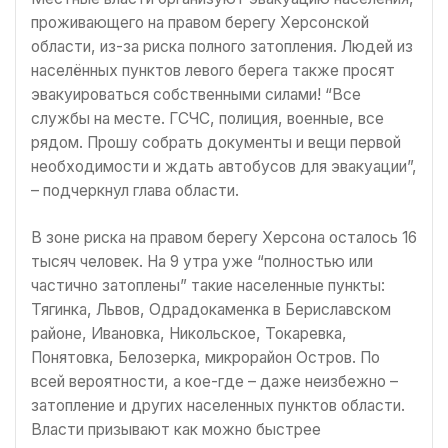
проживающего на правом берегу Херсонской
области, из-за риска полного затопления. Людей из
населённых пунктов левого берега также просят
эвакуироваться собственными силами! “Все
службы на месте. ГСЧС, полиция, военные, все
рядом. Прошу собрать документы и вещи первой
необходимости и ждать автобусов для эвакуации”,
– подчеркнул глава области.
В зоне риска на правом берегу Херсона осталось 16
тысяч человек. На 9 утра уже “полностью или
частично затоплены” такие населенные пункты:
Тягинка, Львов, Одрадокаменка в Бериславском
районе, Ивановка, Никольское, Токаревка,
Понятовка, Белозерка, микрорайон Остров. По
всей вероятности, а кое-где – даже неизбежно –
затопление и других населенных пунктов области.
Власти призывают как можно быстрее