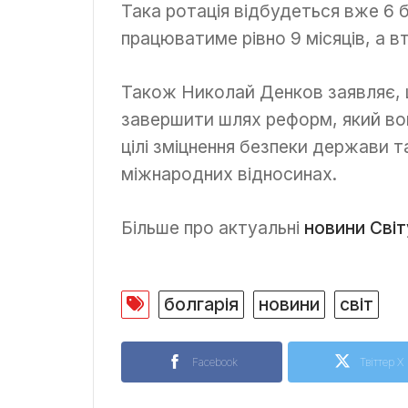
Така ротація відбудеться вже 6 
працюватиме рівно 9 місяців, а вт
Також Николай Денков заявляє, щ
завершити шлях реформ, який во
цілі зміцнення безпеки держави т
міжнародних відносинах.
Більше про актуальні
новини Світ
болгарія
новини
світ
Facebook
Твіттер X