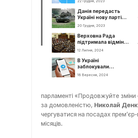
22 Грудня, 2023
НАТО — Міноборони
Данія передасть
Україні нову партію
танків, визначено
20 Грудня, 2023
модель і терміни
Верховна Рада
підтримала відміну
переходу ні літній
12 Липня, 2024
та зимовий час
В Україні
заблокували
телеграм-канал за
18 Вересня, 2024
написання
дезінформації
парламенті «Продовжуйте зміни
за домовленістю,
Николай Денк
чергуватися на посадах прем’єр-м
місяців.