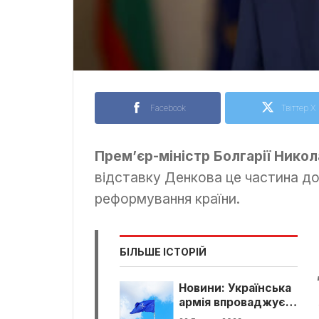
Facebook
Твіттер X
Прем’єр-міністр Болгарії Нико
відставку Денкова це частина до
реформування країни.
БІЛЬШЕ ІСТОРІЙ
Новини: Українська
армія впроваджує
нові стандарти