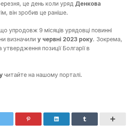
березня, це день коли уряд
Денкова
ім, він зробив це раніше.
о упродовж 9 місяців урядовці повинні
ни визначили
у червні 2023 року
.
Зокрема,
а утвердження позиції Болгарії в
у
читайте на нашому порталі.