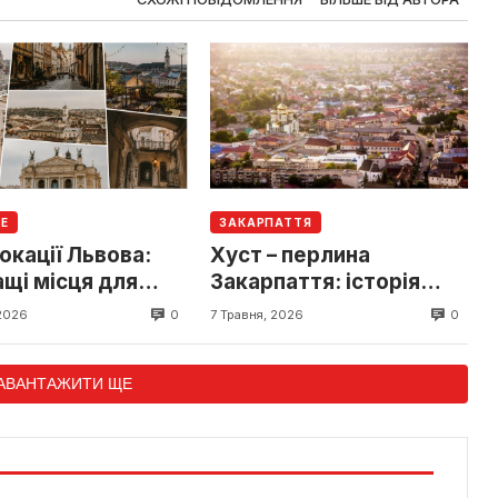
LE
ЗАКАРПАТТЯ
кації Львова:
Хуст – перлина
щі місця для
Закарпаття: історія
міста та туристичні
0
0
2026
7 Травня, 2026
місця
АВАНТАЖИТИ ЩЕ