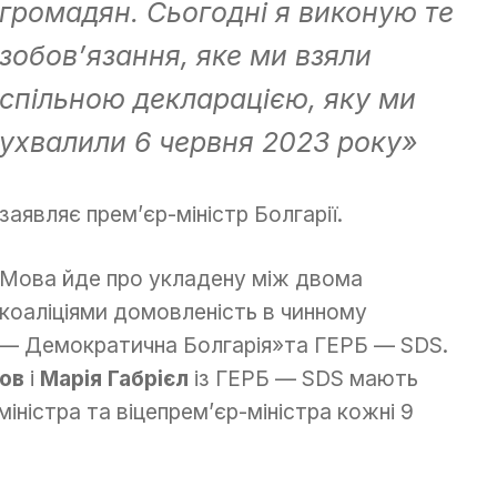
громадян. Сьогодні я виконую те
зобов’язання, яке ми взяли
спільною декларацією, яку ми
ухвалили 6 червня 2023 року»
заявляє прем’єр-міністр Болгарії.
Мова йде про укладену між двома
коаліціями домовленість в чинному
 — Демократична Болгарія»та ГЕРБ — SDS.
ов
і
Марія Габрієл
із ГЕРБ — SDS мають
іністра та віцепрем’єр-міністра кожні 9