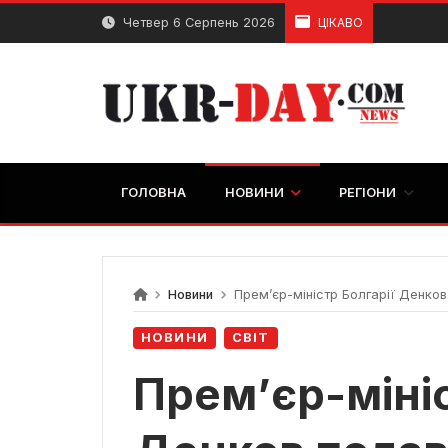
Перейти
Четвер 6 Серпень 2026
ЦІКАВО
до
вмісту
ГОЛОВНА
НОВИНИ
РЕГІОНИ
Новини
Прем’єр-міністр Болгарії Денков
НОВИНИ
СВІТ
Прем’єр-мініс