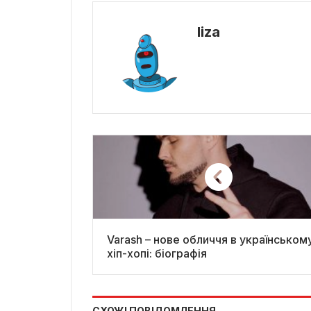
liza
Varash – нове обличчя в українськом
хіп-хопі: біографія
СХОЖІ ПОВІДОМЛЕННЯ