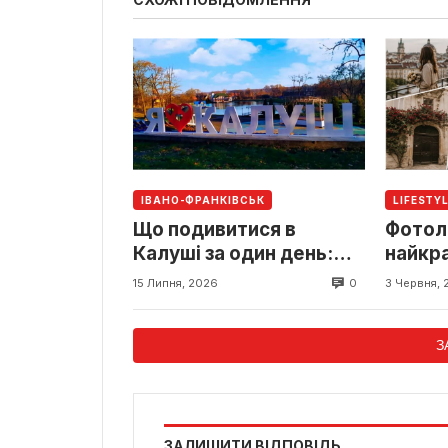
ІВАНО-ФРАНКІВСЬК
LIFESTY
Що подивитися в
Фотоло
Калуші за один день:
найкра
готовий маршрут
фото
0
15 Липня, 2026
3 Червня, 
З
ЗАЛИШИТИ ВІДПОВІДЬ