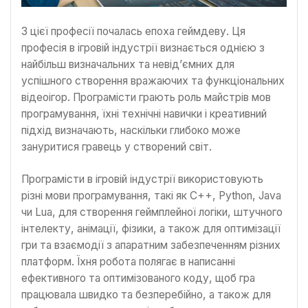
З цієї професії почалась епоха геймдеву. Ця
професія в ігровій індустрії визнається однією з
найбільш визначальних та невід’ємних для
успішного створення вражаючих та функціональних
відеоігор. Програмісти грають роль майстрів мов
програмування, їхні технічні навички і креативний
підхід визначають, наскільки глибоко може
зануритися гравець у створений світ.
Програмісти в ігровій індустрії використовують
різні мови програмування, такі як C++, Python, Java
чи Lua, для створення геймплейної логіки, штучного
інтелекту, анімації, фізики, а також для оптимізації
гри та взаємодії з апаратним забезпеченням різних
платформ. Їхня робота полягає в написанні
ефективного та оптимізованого коду, щоб гра
працювала швидко та безперебійно, а також для