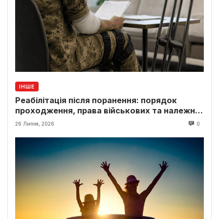
ІНШЕ
Реабілітація після поранення: порядок
проходження, права військових та належні
виплати
26 Липня, 2026
0