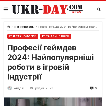
Перейти
до
вмісту
IT и Технологии
Професії геймдев 2024: Найпопулярніші роботи в ігровій індустрії
IT И ТЕХНОЛОГИИ
ІТ ТА ТЕХНОЛОГІЇ
Професії геймдев
2024: Найпопулярніші
роботи в ігровій
індустрії
0
Андрій
19 Грудня, 2023
—