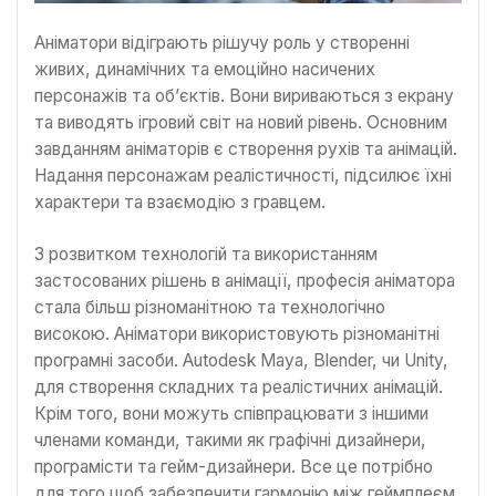
Аніматори відіграють рішучу роль у створенні
живих, динамічних та емоційно насичених
персонажів та об’єктів. Вони вириваються з екрану
та виводять ігровий світ на новий рівень. Основним
завданням аніматорів є створення рухів та анімацій.
Надання персонажам реалістичності, підсилює їхні
характери та взаємодію з гравцем.
З розвитком технологій та використанням
застосованих рішень в анімації, професія аніматора
стала більш різноманітною та технологічно
високою. Аніматори використовують різноманітні
програмні засоби. Autodesk Maya, Blender, чи Unity,
для створення складних та реалістичних анімацій.
Крім того, вони можуть співпрацювати з іншими
членами команди, такими як графічні дизайнери,
програмісти та гейм-дизайнери. Все це потрібно
для того щоб забезпечити гармонію між геймплеєм