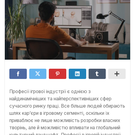
Професії ігрової індустрії є однією з
найдинамічніших та найперспективніших сфер
сучасного ринку праці. Все більше людей обирають
шлях кар’єри в ігровому сегменті, оскільки їх
приваблює не лише можливість розробки власних
творінь, але й можливістю впливати на глобальний
культурний ландшафт. Професії в ігровій індустрії