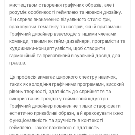
мистецтвом створення графічних образів, але і
розуміє особливості геймплею та нюанси дизайну.
Він сприяє визначенню візуального стилю гри,
враховуючи тематику та настрій, які їй притаманні.
Графічний дизайнер взаємодіє з іншими членами
команди, такими як гейм-дизайнери, програмісти та
художники-концептуалісти, щоб створити
гармонійний та привабливий візуальний досвід для
гравців.
Ця професія вимагає широкого спектру навичок,
таких як володіння графічними програмами, високий
рівень творчості, здатність до сприйняття та
використання трендів у геймінговій індустрії.
Графічний дизайнер повинен не тільки створювати
естетично привабливі образи, а й враховувати їхню
функціональність та зручність в контексті
геймплею. Також важливою є здатність
пристосовуватися до різних стилів та жанрів гри,