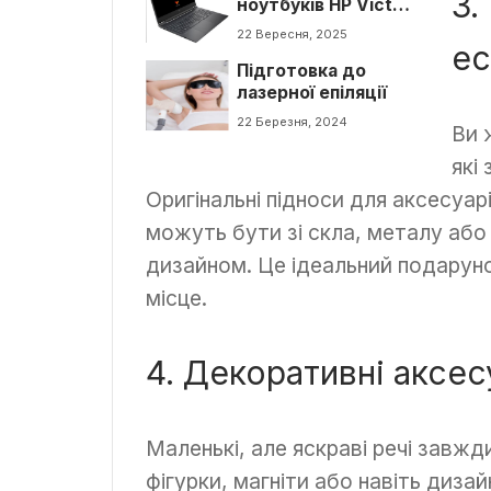
3.
ноутбуків HP Victus
і як їх вирішити?
22 Вересня, 2025
ес
Підготовка до
лазерної епіляції
22 Березня, 2024
Ви 
які
Оригінальні підноси для аксесуа
можуть бути зі скла, металу або
дизайном. Це ідеальний подаруно
місце.
4. Декоративні аксе
Маленькі, але яскраві речі завжд
фігурки, магніти або навіть диза