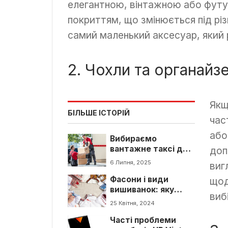
елегантною, вінтажною або футу
покриттям, що змінюється під рі
самий маленький аксесуар, який 
2. Чохли та органайзе
Якщ
БІЛЬШЕ ІСТОРІЙ
час
або
Вибираємо
вантажне таксі для
доп
заходу
6 Липня, 2025
виг
Фасони і види
щод
вишиванок: яку
виб
обрати
25 Квітня, 2024
Часті проблеми