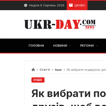
Перейти
Неділя 9 Серпень 2026
ЦІКАВО
до
вмісту
ГОЛОВНА
НОВИНИ
РЕГІОНИ
Статті
Інше
Як вибрати подарунок для
ІНШЕ
Як вибрати п