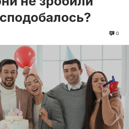
они не зробили
м сподобалось?
0