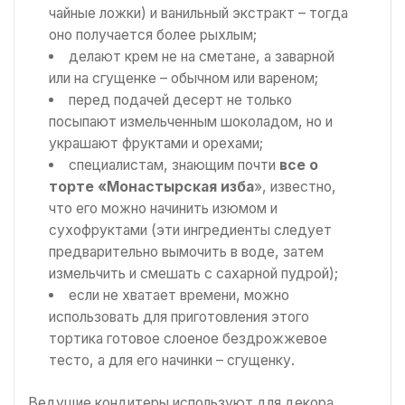
чайные ложки) и ванильный экстракт – тогда
оно получается более рыхлым;
делают крем не на сметане, а заварной
или на сгущенке – обычном или вареном;
перед подачей десерт не только
посыпают измельченным шоколадом, но и
украшают фруктами и орехами;
специалистам, знающим почти
все о
торте «Монастырская изба
», известно,
что его можно начинить изюмом и
сухофруктами (эти ингредиенты следует
предварительно вымочить в воде, затем
измельчить и смешать с сахарной пудрой);
если не хватает времени, можно
использовать для приготовления этого
тортика готовое слоеное бездрожжевое
тесто, а для его начинки – сгущенку.
Ведущие кондитеры используют для декора