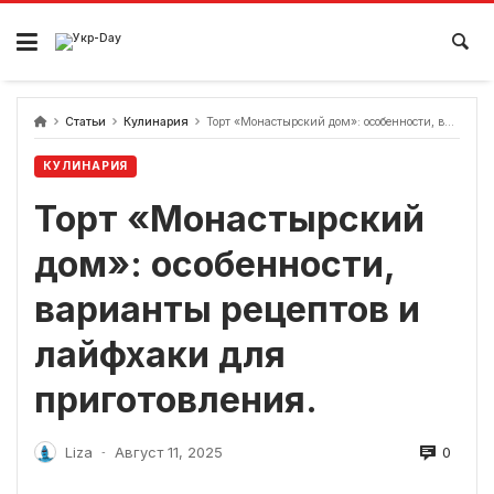
перейти
к
содержанию
Статьи
Кулинария
Торт «Монастырский дом»: особенности, варианты рецептов и лайфхаки для приготовления.
КУЛИНАРИЯ
Торт «Монастырский
дом»: особенности,
варианты рецептов и
лайфхаки для
приготовления.
0
Liza
Август 11, 2025
-